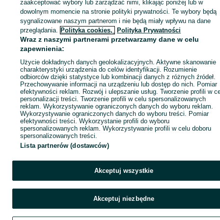
zaakceptować wybory lub zarządzać nimi, klikając poniżej lub w
dowolnym momencie na stronie polityki prywatności. Te wybory będą
sygnalizowane naszym partnerom i nie będą miały wpływu na dane
KATEGORIA
przeglądania.
Polityka cookies,
Polityka Prywatności
Wraz z naszymi partnerami przetwarzamy dane w celu
ID:
zapewnienia:
1059043358
Wyświetlenia: 
Użycie dokładnych danych geolokalizacyjnych. Aktywne skanowanie
charakterystyki urządzenia do celów identyfikacji. Rozumienie
Zadzwoń / SMS
Wyślij wiadomość
odbiorców dzięki statystyce lub kombinacji danych z różnych źródeł.
Przechowywanie informacji na urządzeniu lub dostęp do nich. Pomiar
efektywności reklam. Rozwój i ulepszanie usług. Tworzenie profili w c
personalizacji treści. Tworzenie profili w celu spersonalizowanych
reklam. Wykorzystywanie ograniczonych danych do wyboru reklam.
Wykorzystywanie ograniczonych danych do wyboru treści. Pomiar
efektywności treści. Wykorzystanie profili do wyboru
spersonalizowanych reklam. Wykorzystywanie profili w celu doboru
spersonalizowanych treści.
Lista partnerów (dostawców)
Akceptuj wszystkie
Akceptuj niezbędne