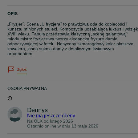
OPIS
„Fryzjer”. Scena „U fryzjera” to prawdziwa oda do kobiecości i
kunsztu minionych stuleci. Kompozycja uosabiająca luksus i wdzięk
XVIII wieku. Fabuła przedstawia klasyczną „scenę galantową”:
młody mistrz fryzjerstwa tworzy elegancką fryzurę damie
odpoczywającej w fotelu. Nasycony szmaragdowy kolor płaszcza
kawalera, jasna suknia damy z detalicznym kwiatowym
ornamentem.
Zgłoś
OSOBA PRYWATNA
Dennys
Nie ma jeszcze oceny
Na OLX od
lutego 2026
Ostatnio online w dniu 13 maja 2026