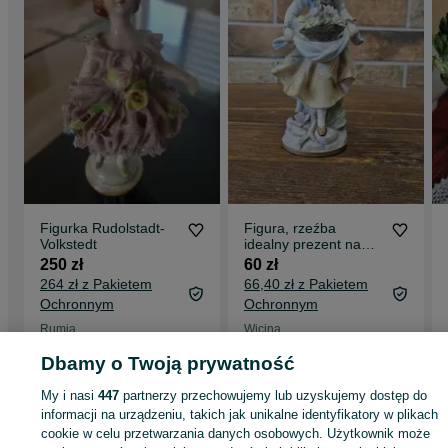
Figurka Rudolstadt-
Figura, rzeźba
Volkstedt
idealny prezent na
święta
250 zł
60 zł
264 zł z Pakietem
66,40 zł z Pakietem
Ochronnym
Ochronnym
Rumia
Wicina
21 lipca 2026
26 lipca 2026
Dbamy o Twoją prywatność
My i nasi
447
partnerzy przechowujemy lub uzyskujemy dostęp do
informacji na urządzeniu, takich jak unikalne identyfikatory w plikach
Strona główna
Antyki i Kolekcje
Antyki
Stara porcelana
Figurki
Figurki -
cookie w celu przetwarzania danych osobowych. Użytkownik może
Mazowieckie
Figurki - Grodzisk Mazowiecki