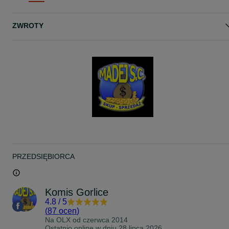
Istnieje możliwość wysyłki- przesyłka kurierska pobraniowa w cenie
29zł
ZWROTY
Zapraszamy również do obejrzenia przedmiotu, oraz odbioru
osobistego pod adresem:
MADEJ SC KOMIS-SKLEP
ul.Mickiewicza 5
38-300 Gorlice
TEL: 18 355-21-22
Godziny otwarcia:
PON-PT 8:30-16:30
SOBOTA 9-13
NIEDZIELA: NIECZYNNE
ZAPRASZAMY!
PRZEDSIĘBIORCA
Komis Gorlice
4.8
/
5
(
87 ocen
)
Na OLX od
czerwca 2014
Ostatnio online w dniu 28 lipca 2026