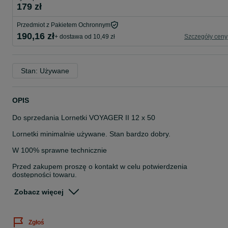
179 zł
Przedmiot z Pakietem Ochronnym
190,16 zł
+ dostawa od 10,49 zł
Szczegóły ceny
Stan: Używane
OPIS
Do sprzedania Lornetki VOYAGER II 12 x 50
Lornetki minimalnie używane. Stan bardzo dobry.
W 100% sprawne technicznie
Przed zakupem proszę o kontakt w celu potwierdzenia
dostępności towaru.
Zapraszamy!
Zobacz więcej
Do każdego zakupionego przedmiotu, dołączamy paragon
Na wyraźne życzenie kupującego, istnieje możliwość wystawienia
Zgłoś
Faktury " Faktura -procedura marży - towary używane"