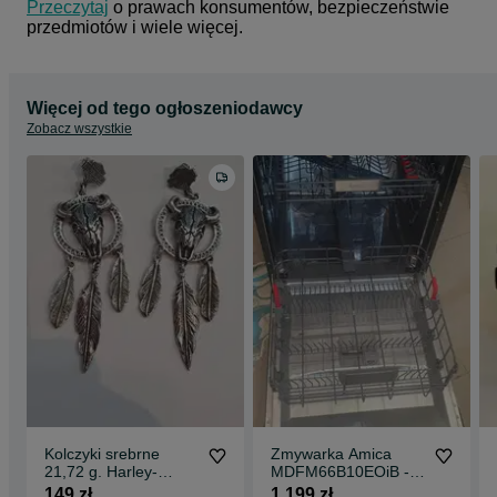
Przeczytaj
 o prawach konsumentów, bezpieczeństwie 
przedmiotów i wiele więcej.
Więcej od tego ogłoszeniodawcy
Zobacz wszystkie
Kolczyki srebrne
Zmywarka Amica
21,72 g. Harley-
MDFM66B10EOiB -
Devitson -
Madej Gorlice
149 zł
1 199 zł