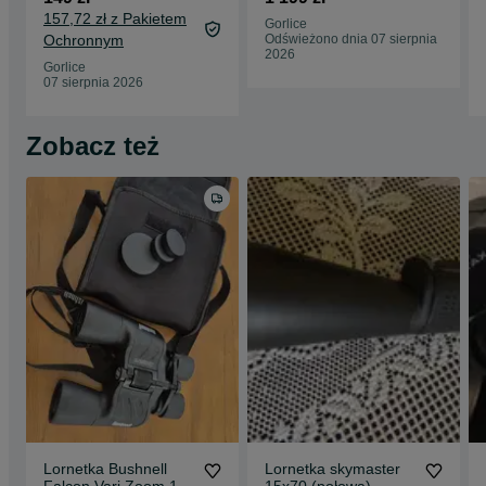
komismadej.pl Gorlice
Mickiewicza -
157,72 zł z Pakietem
Gorlice
Ochronnym
Odświeżono dnia 07 sierpnia
2026
Gorlice
07 sierpnia 2026
Zobacz też
Lornetka Bushnell
Lornetka skymaster
Falcon Vari Zoom 10-
15x70 (połowa)