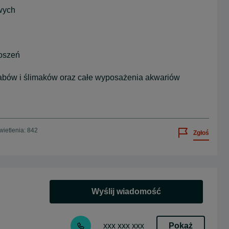
wych
oszeń
abów i ślimaków oraz całe wyposażenia akwariów
ietlenia: 842
Zgłoś
Wyślij wiadomość
Pokaż
xxx xxx xxx