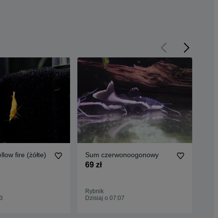
low fire (żółte)
Sum czerwonoogonowy
Kir
69 zł
25 
Rybnik
Ryb
23
Dzisiaj o 07:07
06 