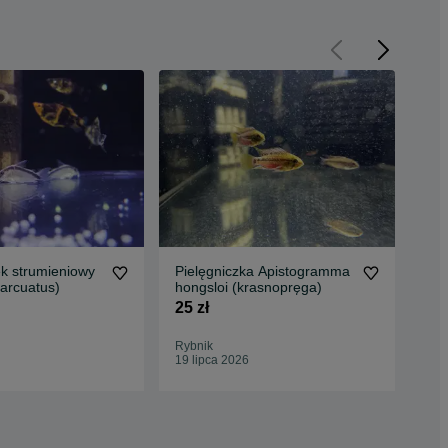
sek strumieniowy
Pielęgniczka Apistogramma
Lor
arcuatus)
hongsloi (krasnopręga)
25 
25 zł
Rybnik
Ryb
19 lipca 2026
Odś