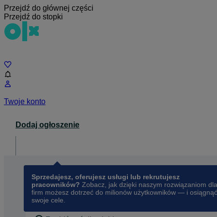
Przejdź do głównej części
Przejdź do stopki
Czat
Twoje konto
Dodaj ogłoszenie
Dla biznesu
opens in a new tab
Sprzedajesz, oferujesz usługi lub rekrutujesz
pracowników?
Zobacz, jak dzięki naszym rozwiązaniom dl
firm możesz dotrzeć do milionów użytkowników — i osiągną
swoje cele.