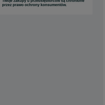
Twoje zakupy u przedsiębiorców są chronione
przez prawo ochrony konsumentów.