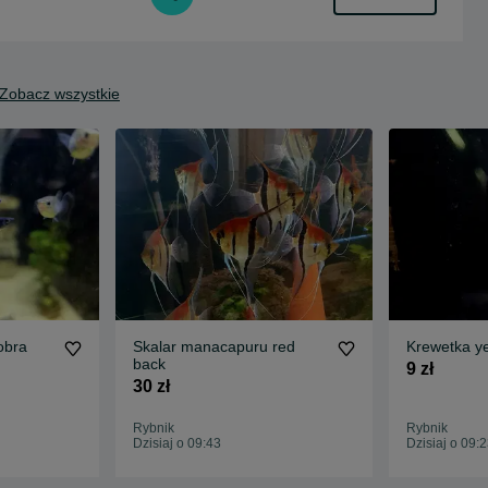
Zobacz wszystkie
obra
Skalar manacapuru red
Krewetka yel
back
9 zł
30 zł
Rybnik
Rybnik
Dzisiaj o 09:43
Dzisiaj o 09: