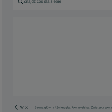
Wróć
Strona główna
Zwierzęta
Akwarystyka
Zwierzęta akw