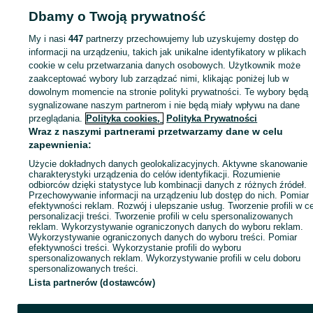
Dbamy o Twoją prywatność
Strona główna
Motoryzacja
Części samochodowe
Pozostałe
Pozostałe -
Śląskie
Pozostałe - Wodzisław Śląski
My i nasi
447
partnerzy przechowujemy lub uzyskujemy dostęp do
informacji na urządzeniu, takich jak unikalne identyfikatory w plikach
cookie w celu przetwarzania danych osobowych. Użytkownik może
KATEGORIA
zaakceptować wybory lub zarządzać nimi, klikając poniżej lub w
dowolnym momencie na stronie polityki prywatności. Te wybory będą
ID:
715158933
Wyświetlenia: 1
sygnalizowane naszym partnerom i nie będą miały wpływu na dane
przeglądania.
Polityka cookies,
Polityka Prywatności
Wraz z naszymi partnerami przetwarzamy dane w celu
Zadzwoń / SMS
Wyślij wiadomość
zapewnienia:
Użycie dokładnych danych geolokalizacyjnych. Aktywne skanowanie
charakterystyki urządzenia do celów identyfikacji. Rozumienie
odbiorców dzięki statystyce lub kombinacji danych z różnych źródeł.
Przechowywanie informacji na urządzeniu lub dostęp do nich. Pomiar
efektywności reklam. Rozwój i ulepszanie usług. Tworzenie profili w c
personalizacji treści. Tworzenie profili w celu spersonalizowanych
reklam. Wykorzystywanie ograniczonych danych do wyboru reklam.
Wykorzystywanie ograniczonych danych do wyboru treści. Pomiar
efektywności treści. Wykorzystanie profili do wyboru
spersonalizowanych reklam. Wykorzystywanie profili w celu doboru
spersonalizowanych treści.
Lista partnerów (dostawców)