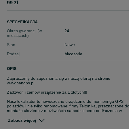
99 zł
SPECYFIKACJA
Okres gwarancji (w
24
miesiącach)
Stan
Nowe
Rodzaj
Akcesoria
OPIS
Zapraszamy do zapoznania się z naszą ofertą na stronie
www.pangps.pl
Zadzwoń i zamów urządzenie za 1 złotych!!!
Nasz lokalizator to nowoczesne urządzenie do monitoringu GPS
pojazdów i nie tylko renomowanej firmy Teltonika, przeznaczone d
montażu ukrytego z możliwością samodzielnego podłączenia w
pojeździe. Urządzenie posiada wbudowaną antenę GPS oraz GSM
wysokiej jakości, co pozwala na przesyłanie danych o lokalizacji
Zobacz więcej
Twoich firmowych aut z dużą dokładnością.