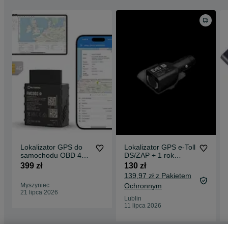
Lokalizator GPS do
Lokalizator GPS e-Toll
samochodu OBD 4G
DS/ZAP + 1 rok
LTE z aplikacją SIM
abonamentu w cenie
399 zł
130 zł
EU Świat
139,97 zł z Pakietem
Myszyniec
Ochronnym
21 lipca 2026
Lublin
11 lipca 2026