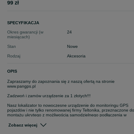
99 zł
SPECYFIKACJA
Okres gwarancji (w
24
miesiącach)
Stan
Nowe
Rodzaj
Akcesoria
OPIS
Zapraszamy do zapoznania się z naszą ofertą na stronie
www.pangps.pl
Zadzwoń i zamów urządzenie za 1 złotych!!!
Nasz lokalizator to nowoczesne urządzenie do monitoringu GPS
pojazdów i nie tylko renomowanej firmy Teltonika, przeznaczone d
montażu ukrytego z możliwością samodzielnego podłączenia w
pojeździe. Urządzenie posiada wbudowaną antenę GPS oraz GSM
wysokiej jakości, co pozwala na przesyłanie danych o lokalizacji
Zobacz więcej
Twoich firmowych aut z dużą dokładnością.