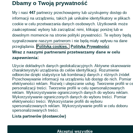
Dbamy o Twoją prywatność
Strona główna
Motoryzacja
Części samochodowe
Pozostałe
Pozostałe -
Śląskie
Pozostałe - Żory
My i nasi
447
partnerzy przechowujemy lub uzyskujemy dostęp do
informacji na urządzeniu, takich jak unikalne identyfikatory w plikach
cookie w celu przetwarzania danych osobowych. Użytkownik może
KATEGORIA
zaakceptować wybory lub zarządzać nimi, klikając poniżej lub w
dowolnym momencie na stronie polityki prywatności. Te wybory będą
ID:
715159369
Wyświetlenia: 
sygnalizowane naszym partnerom i nie będą miały wpływu na dane
przeglądania.
Polityka cookies,
Polityka Prywatności
Wraz z naszymi partnerami przetwarzamy dane w celu
Zadzwoń / SMS
Wyślij wiadomość
zapewnienia:
Użycie dokładnych danych geolokalizacyjnych. Aktywne skanowanie
charakterystyki urządzenia do celów identyfikacji. Rozumienie
odbiorców dzięki statystyce lub kombinacji danych z różnych źródeł.
Przechowywanie informacji na urządzeniu lub dostęp do nich. Pomiar
efektywności reklam. Rozwój i ulepszanie usług. Tworzenie profili w c
personalizacji treści. Tworzenie profili w celu spersonalizowanych
reklam. Wykorzystywanie ograniczonych danych do wyboru reklam.
Wykorzystywanie ograniczonych danych do wyboru treści. Pomiar
efektywności treści. Wykorzystanie profili do wyboru
spersonalizowanych reklam. Wykorzystywanie profili w celu doboru
spersonalizowanych treści.
Lista partnerów (dostawców)
Akceptuj wszystkie