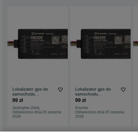
Lokalizator gps do
Lokalizator gps do
samochodu
samochodu
monitoring auta
monitoring auta
99 zł
99 zł
lokalizacja aut e-
lokalizacja aut e-
Jastrzębie-Zdrój
Knurów
TOLL
TOLL
Odświeżono dnia 05 sierpnia
Odświeżono dnia 05 sierpnia
2026
2026