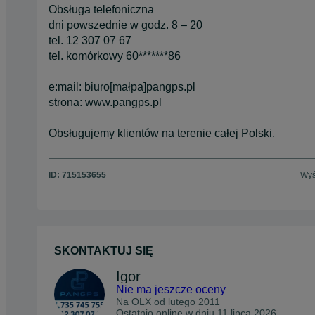
Obsługa telefoniczna
dni powszednie w godz. 8 – 20
tel. 12 307 07 67
tel. komórkowy 60*******86
e:mail: biuro[małpa]pangps.pl
strona: www.pangps.pl
Obsługujemy klientów na terenie całej Polski.
ID:
715153655
Wyś
SKONTAKTUJ SIĘ
Igor
Nie ma jeszcze oceny
Na OLX od
lutego 2011
Ostatnio online w dniu 11 lipca 2026