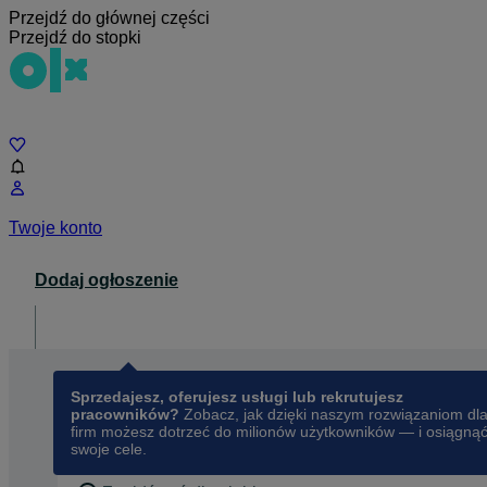
Przejdź do głównej części
Przejdź do stopki
Czat
Twoje konto
Dodaj ogłoszenie
Dla biznesu
opens in a new tab
Sprzedajesz, oferujesz usługi lub rekrutujesz
pracowników?
Zobacz, jak dzięki naszym rozwiązaniom dl
firm możesz dotrzeć do milionów użytkowników — i osiągną
swoje cele.