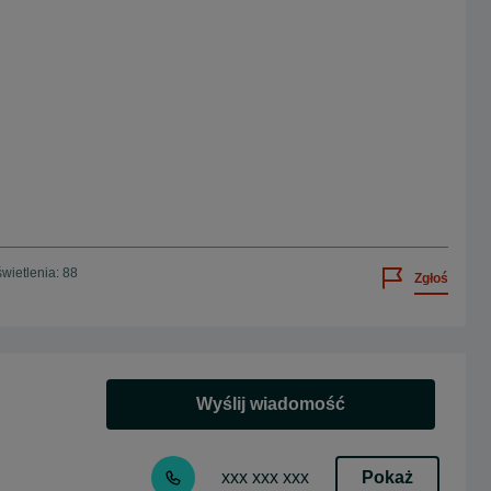
wietlenia: 88
Zgłoś
Wyślij wiadomość
Pokaż
xxx xxx xxx