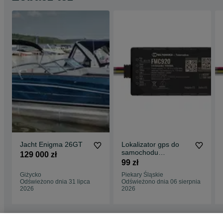
Jacht Enigma 26GT
Lokalizator gps do
samochodu
129 000 zł
monitoring auta
99 zł
lokalizacja aut e-
Giżycko
Piekary Śląskie
TOLL
Odświeżono dnia 31 lipca
Odświeżono dnia 06 sierpnia
2026
2026