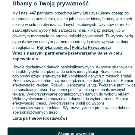
Dbamy o Twoją prywatność
Strona główna
Motoryzacja
Części samochodowe
Pozostałe
Pozostałe -
Śląskie
Pozostałe - Czeladź
Pozostałe - Śródmieście
My i nasi
447
partnerzy przechowujemy lub uzyskujemy dostęp do
informacji na urządzeniu, takich jak unikalne identyfikatory w plikach
cookie w celu przetwarzania danych osobowych. Użytkownik może
KATEGORIA
zaakceptować wybory lub zarządzać nimi, klikając poniżej lub w
dowolnym momencie na stronie polityki prywatności. Te wybory będą
ID:
715153467
Wyświetlenia: 1
sygnalizowane naszym partnerom i nie będą miały wpływu na dane
przeglądania.
Polityka cookies,
Polityka Prywatności
Wraz z naszymi partnerami przetwarzamy dane w celu
Zadzwoń / SMS
Wyślij wiadomość
zapewnienia:
Użycie dokładnych danych geolokalizacyjnych. Aktywne skanowanie
charakterystyki urządzenia do celów identyfikacji. Rozumienie
odbiorców dzięki statystyce lub kombinacji danych z różnych źródeł.
Przechowywanie informacji na urządzeniu lub dostęp do nich. Pomiar
efektywności reklam. Rozwój i ulepszanie usług. Tworzenie profili w c
personalizacji treści. Tworzenie profili w celu spersonalizowanych
reklam. Wykorzystywanie ograniczonych danych do wyboru reklam.
Wykorzystywanie ograniczonych danych do wyboru treści. Pomiar
efektywności treści. Wykorzystanie profili do wyboru
spersonalizowanych reklam. Wykorzystywanie profili w celu doboru
spersonalizowanych treści.
Lista partnerów (dostawców)
Akceptuj wszystkie