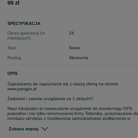
99 zł
SPECYFIKACJA
Okres gwarancji (w
24
miesiącach)
Stan
Nowe
Rodzaj
Akcesoria
OPIS
Zapraszamy do zapoznania się z naszą ofertą na stronie
www.pangps.pl
Zadzwoń i zamów urządzenie za 1 złotych!!!
Nasz lokalizator to nowoczesne urządzenie do monitoringu GPS
pojazdów i nie tylko renomowanej firmy Teltonika, przeznaczone d
montażu ukrytego z możliwością samodzielnego podłączenia w
pojeździe. Urządzenie posiada wbudowaną antenę GPS oraz GSM
wysokiej jakości, co pozwala na przesyłanie danych o lokalizacji
Zobacz więcej
Twoich firmowych aut z dużą dokładnością.