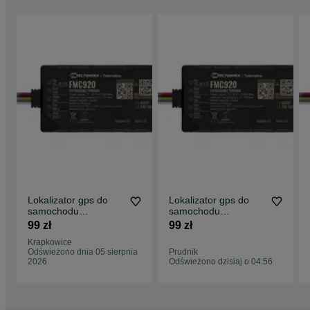
Lokalizator gps do
Lokalizator gps do
samochodu
samochodu
monitoring auta
monitoring auta
99 zł
99 zł
lokalizacja aut e-
lokalizacja aut e-
Krapkowice
TOLL
TOLL
Odświeżono dnia 05 sierpnia
Prudnik
2026
Odświeżono dzisiaj o 04:56