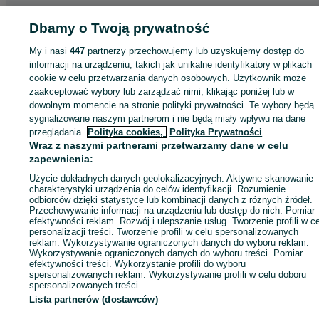
Strona główna
Dbamy o Twoją prywatność
Motoryzacja
Części samochodowe
Pozostałe
Pozostałe -
Opolskie
Pozostałe - Strzelce Opolskie
My i nasi
447
partnerzy przechowujemy lub uzyskujemy dostęp do
informacji na urządzeniu, takich jak unikalne identyfikatory w plikach
KATEGORIA
cookie w celu przetwarzania danych osobowych. Użytkownik może
zaakceptować wybory lub zarządzać nimi, klikając poniżej lub w
dowolnym momencie na stronie polityki prywatności. Te wybory będą
ID:
713770866
Wyświetlenia: 1
sygnalizowane naszym partnerom i nie będą miały wpływu na dane
przeglądania.
Polityka cookies,
Polityka Prywatności
Wraz z naszymi partnerami przetwarzamy dane w celu
Zadzwoń / SMS
Wyślij wiadomość
zapewnienia:
Użycie dokładnych danych geolokalizacyjnych. Aktywne skanowanie
charakterystyki urządzenia do celów identyfikacji. Rozumienie
odbiorców dzięki statystyce lub kombinacji danych z różnych źródeł.
Przechowywanie informacji na urządzeniu lub dostęp do nich. Pomiar
efektywności reklam. Rozwój i ulepszanie usług. Tworzenie profili w c
personalizacji treści. Tworzenie profili w celu spersonalizowanych
reklam. Wykorzystywanie ograniczonych danych do wyboru reklam.
Wykorzystywanie ograniczonych danych do wyboru treści. Pomiar
efektywności treści. Wykorzystanie profili do wyboru
spersonalizowanych reklam. Wykorzystywanie profili w celu doboru
spersonalizowanych treści.
Lista partnerów (dostawców)