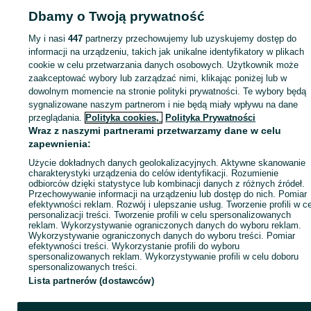
Dbamy o Twoją prywatność
Strona główna
Motoryzacja
Części samochodowe
Pozostałe
Pozostałe -
Małopolskie
Pozostałe - Kęty
My i nasi
447
partnerzy przechowujemy lub uzyskujemy dostęp do
informacji na urządzeniu, takich jak unikalne identyfikatory w plikach
cookie w celu przetwarzania danych osobowych. Użytkownik może
KATEGORIA
zaakceptować wybory lub zarządzać nimi, klikając poniżej lub w
dowolnym momencie na stronie polityki prywatności. Te wybory będą
ID:
713724812
Wyświetlenia: 
sygnalizowane naszym partnerom i nie będą miały wpływu na dane
przeglądania.
Polityka cookies,
Polityka Prywatności
Wraz z naszymi partnerami przetwarzamy dane w celu
Zadzwoń / SMS
Wyślij wiadomość
zapewnienia:
Użycie dokładnych danych geolokalizacyjnych. Aktywne skanowanie
charakterystyki urządzenia do celów identyfikacji. Rozumienie
odbiorców dzięki statystyce lub kombinacji danych z różnych źródeł.
Przechowywanie informacji na urządzeniu lub dostęp do nich. Pomiar
efektywności reklam. Rozwój i ulepszanie usług. Tworzenie profili w c
personalizacji treści. Tworzenie profili w celu spersonalizowanych
reklam. Wykorzystywanie ograniczonych danych do wyboru reklam.
Wykorzystywanie ograniczonych danych do wyboru treści. Pomiar
efektywności treści. Wykorzystanie profili do wyboru
spersonalizowanych reklam. Wykorzystywanie profili w celu doboru
spersonalizowanych treści.
Lista partnerów (dostawców)