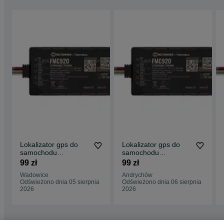
Lokalizator gps do
Lokalizator gps do
samochodu
samochodu
monitoring auta
monitoring auta
99 zł
99 zł
lokalizacja aut e-
lokalizacja aut e-
Wadowice
Andrychów
TOLL
TOLL
Odświeżono dnia 05 sierpnia
Odświeżono dnia 06 sierpnia
2026
2026