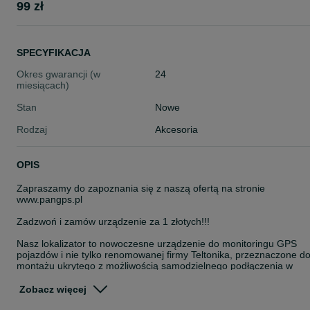
99 zł
SPECYFIKACJA
Okres gwarancji (w
24
miesiącach)
Stan
Nowe
Rodzaj
Akcesoria
OPIS
Zapraszamy do zapoznania się z naszą ofertą na stronie
www.pangps.pl
Zadzwoń i zamów urządzenie za 1 złotych!!!
Nasz lokalizator to nowoczesne urządzenie do monitoringu GPS
pojazdów i nie tylko renomowanej firmy Teltonika, przeznaczone d
montażu ukrytego z możliwością samodzielnego podłączenia w
pojeździe. Urządzenie posiada wbudowaną antenę GPS oraz GSM
wysokiej jakości, co pozwala na przesyłanie danych o lokalizacji
Zobacz więcej
Twoich firmowych aut z dużą dokładnością.