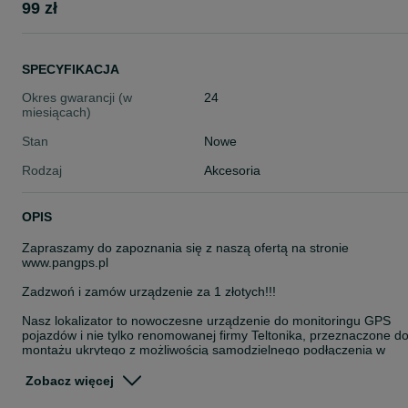
99 zł
SPECYFIKACJA
Okres gwarancji (w
24
miesiącach)
Stan
Nowe
Rodzaj
Akcesoria
OPIS
Zapraszamy do zapoznania się z naszą ofertą na stronie
www.pangps.pl
Zadzwoń i zamów urządzenie za 1 złotych!!!
Nasz lokalizator to nowoczesne urządzenie do monitoringu GPS
pojazdów i nie tylko renomowanej firmy Teltonika, przeznaczone d
montażu ukrytego z możliwością samodzielnego podłączenia w
pojeździe. Urządzenie posiada wbudowaną antenę GPS oraz GSM
wysokiej jakości, co pozwala na przesyłanie danych o lokalizacji
Zobacz więcej
Twoich firmowych aut z dużą dokładnością.