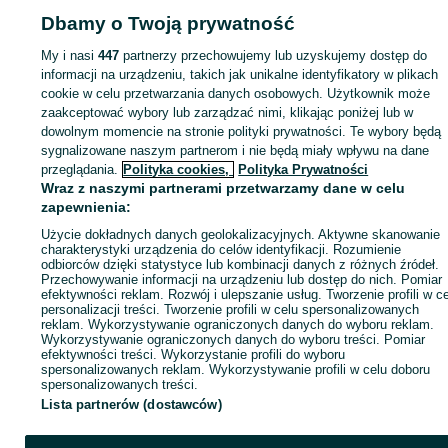
Dbamy o Twoją prywatność
Strona główna
Motoryzacja
Części samochodowe
Pozostałe
Pozostałe -
Lubelskie
Pozostałe - Międzyrzec Podlaski
My i nasi
447
partnerzy przechowujemy lub uzyskujemy dostęp do
informacji na urządzeniu, takich jak unikalne identyfikatory w plikach
cookie w celu przetwarzania danych osobowych. Użytkownik może
KATEGORIA
zaakceptować wybory lub zarządzać nimi, klikając poniżej lub w
dowolnym momencie na stronie polityki prywatności. Te wybory będą
ID:
713714684
Wyświetlenia: 1
sygnalizowane naszym partnerom i nie będą miały wpływu na dane
przeglądania.
Polityka cookies,
Polityka Prywatności
Wraz z naszymi partnerami przetwarzamy dane w celu
Zadzwoń / SMS
Wyślij wiadomość
zapewnienia:
Użycie dokładnych danych geolokalizacyjnych. Aktywne skanowanie
charakterystyki urządzenia do celów identyfikacji. Rozumienie
odbiorców dzięki statystyce lub kombinacji danych z różnych źródeł.
Przechowywanie informacji na urządzeniu lub dostęp do nich. Pomiar
efektywności reklam. Rozwój i ulepszanie usług. Tworzenie profili w c
personalizacji treści. Tworzenie profili w celu spersonalizowanych
reklam. Wykorzystywanie ograniczonych danych do wyboru reklam.
Wykorzystywanie ograniczonych danych do wyboru treści. Pomiar
efektywności treści. Wykorzystanie profili do wyboru
spersonalizowanych reklam. Wykorzystywanie profili w celu doboru
spersonalizowanych treści.
Lista partnerów (dostawców)