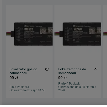
Lokalizator gps do
Lokalizator gps do
samochodu
samochodu
monitoring auta
monitoring auta
99 zł
99 zł
lokalizacja aut e-
lokalizacja aut e-
Radzyń Podlaski
TOLL
TOLL
Biała Podlaska
Odświeżono dnia 05 sierpnia
Odświeżono dzisiaj o 04:58
2026