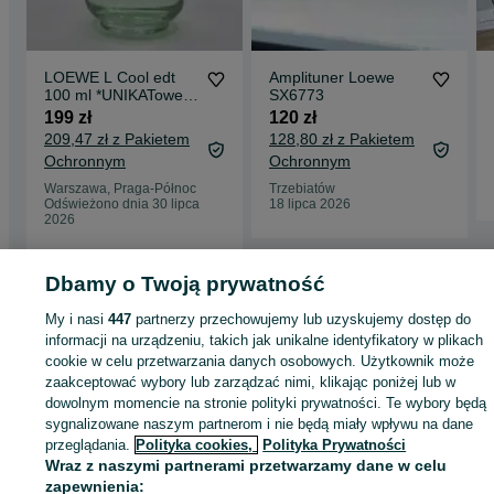
LOEWE L Cool edt
Amplituner Loewe
100 ml *UNIKATowe
SX6773
OLD
199 zł
120 zł
209,47 zł z Pakietem
128,80 zł z Pakietem
Ochronnym
Ochronnym
Warszawa, Praga-Północ
Trzebiatów
Odświeżono dnia 30 lipca
18 lipca 2026
2026
Dbamy o Twoją prywatność
Strona główna
Zdrowie i Uroda
Perfumy
Uniseks
Wody perfumowane
My i nasi
447
partnerzy przechowujemy lub uzyskujemy dostęp do
Wody perfumowane - Mazowieckie
Wody perfumowane - Marki
informacji na urządzeniu, takich jak unikalne identyfikatory w plikach
cookie w celu przetwarzania danych osobowych. Użytkownik może
zaakceptować wybory lub zarządzać nimi, klikając poniżej lub w
KATEGORIA
dowolnym momencie na stronie polityki prywatności. Te wybory będą
sygnalizowane naszym partnerom i nie będą miały wpływu na dane
ID:
1075633727
Wyświetlenia: 
przeglądania.
Polityka cookies,
Polityka Prywatności
Wraz z naszymi partnerami przetwarzamy dane w celu
zapewnienia: