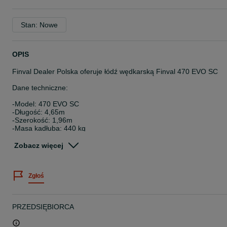
Stan: Nowe
OPIS
Finval Dealer Polska oferuje łódź wędkarską Finval 470 EVO SC
Dane techniczne:
-Model: 470 EVO SC
-Długość: 4,65m
-Szerokość: 1,96m
-Masa kadłuba: 440 kg
-Maks. ładowność: 600 kg
-Maks. moc silnika: 70 hp
Zobacz więcej
-Maks. liczba osób: 4+1
Podstawowe wyposażenie w tej cenie:
Zgłoś
-Całkowicie spawany kadłub wykonany z morskiego aluminium
AlMg4,5Mn (5083), grubość 2-3 mm
-Mocna burta z szyną na plastikowe haki pokrowca oraz czterema
PRZEDSIĘBIORCA
cumowniczymi knagami ze stali nierdzewnej
-Płytki pod echosondę po lewej i prawej stronie
-Wbudowany układ paliwowy z aluminiowym zbiornikiem o