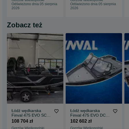
Gorzów Wielkopolski
Gorzów Wielkopolski
GORZÓW
Odświeżono dnia 05 sierpnia
Odświeżono dnia 05 sierpnia
WIELKOPOLSKI
2026
2026
Zobacz też
Łódź wędkarska
Łódź wędkarska
Finval 475 EVO SC
Finval 475 EVO DC
Dealer Polska
Dealer Polska
108 704 zł
102 602 zł
Gorzów Wielkopolski
Gorzów Wielkopolski