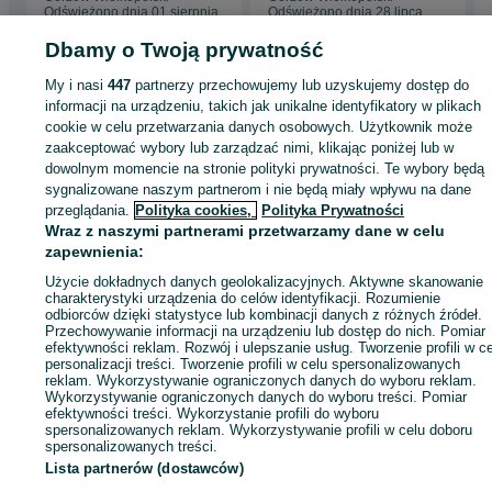
Odświeżono dnia 01 sierpnia
Odświeżono dnia 28 lipca
2026
2026
Dbamy o Twoją prywatność
My i nasi
447
partnerzy przechowujemy lub uzyskujemy dostęp do
Strona główna
Sport i Hobby
Sporty wodne
Łodzie i jachty
Wędkarskie
informacji na urządzeniu, takich jak unikalne identyfikatory w plikach
Wędkarskie - Lubuskie
Wędkarskie - Gorzów Wielkopolski
cookie w celu przetwarzania danych osobowych. Użytkownik może
zaakceptować wybory lub zarządzać nimi, klikając poniżej lub w
dowolnym momencie na stronie polityki prywatności. Te wybory będą
KATEGORIA
sygnalizowane naszym partnerom i nie będą miały wpływu na dane
przeglądania.
Polityka cookies,
Polityka Prywatności
Wraz z naszymi partnerami przetwarzamy dane w celu
ID:
1055689357
Wyświetlenia: 1
zapewnienia:
Użycie dokładnych danych geolokalizacyjnych. Aktywne skanowanie
Zadzwoń / SMS
Wyślij wiadomość
charakterystyki urządzenia do celów identyfikacji. Rozumienie
odbiorców dzięki statystyce lub kombinacji danych z różnych źródeł.
Przechowywanie informacji na urządzeniu lub dostęp do nich. Pomiar
efektywności reklam. Rozwój i ulepszanie usług. Tworzenie profili w c
personalizacji treści. Tworzenie profili w celu spersonalizowanych
reklam. Wykorzystywanie ograniczonych danych do wyboru reklam.
Wykorzystywanie ograniczonych danych do wyboru treści. Pomiar
efektywności treści. Wykorzystanie profili do wyboru
spersonalizowanych reklam. Wykorzystywanie profili w celu doboru
spersonalizowanych treści.
Lista partnerów (dostawców)