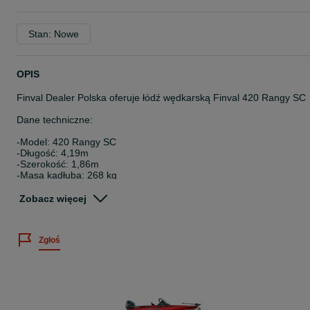
Stan: Nowe
OPIS
Finval Dealer Polska oferuje łódź wędkarską Finval 420 Rangy SC
Dane techniczne:
-Model: 420 Rangy SC
-Długość: 4,19m
-Szerokość: 1,86m
-Masa kadłuba: 268 kg
-Maks. ładowność: 325 kg
-Maks. moc silnika: 40 hp
Zobacz więcej
-Maks. liczba osób: 3
Podstawowe wyposażenie w tej cenie:
Zgłoś
-Całkowicie spawany kadłub wykonany z morskiego aluminium
AlMg4,5Mn (5083), grubość 2 mm i 3 mm
-Wytrzymałe nadburcie z mocowaniem na plastikowe zaczepy
pokrowca portowego i czterema nierdzewnymi knagami
cumowniczymi
-Płytki do montażu echosondy po lewej i prawej stronie