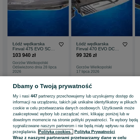
Łódź wędkarska
Łódź wędkarska
Finval 475 EVO SC
Finval 470 EVO DC
Dealer Polska
Dealer Polska
103 940 zł
99 326 zł
Gorzów Wielkopolski
Odświeżono dnia 28 lipca
Gorzów Wielkopolski
2026
17 lipca 2026
Dbamy o Twoją prywatność
Strona główna
Sport i Hobby
Sporty wodne
Łodzie i jachty
Wędkarskie
My i nasi
447
partnerzy przechowujemy lub uzyskujemy dostęp do
Wędkarskie - Lubuskie
Wędkarskie - Gorzów Wielkopolski
informacji na urządzeniu, takich jak unikalne identyfikatory w plikach
cookie w celu przetwarzania danych osobowych. Użytkownik może
zaakceptować wybory lub zarządzać nimi, klikając poniżej lub w
KATEGORIA
dowolnym momencie na stronie polityki prywatności. Te wybory będą
sygnalizowane naszym partnerom i nie będą miały wpływu na dane
ID:
1055667275
Wyświetlenia: 3
przeglądania.
Polityka cookies,
Polityka Prywatności
Wraz z naszymi partnerami przetwarzamy dane w celu