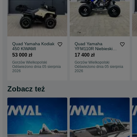
Quad Yamaha Kodiak
Quad Yamaha
450 KIWAMI
YFM110R Niebieski
2026 Dostępny Od
53 000 zł
17 400 zł
Ręki DEALER
Gorzów Wielkopolski
Gorzów Wielkopolski
GORZÓW
Odświeżono dnia 05 sierpnia
Odświeżono dnia 05 sierpnia
WIELKOPOLSKI
2026
2026
Zobacz też