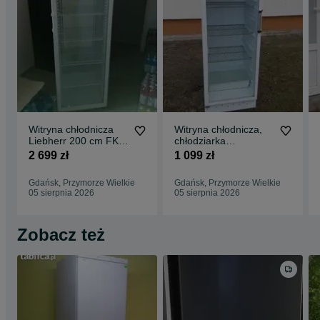
Witryna chłodnicza
Witryna chłodnicza,
Liebherr 200 cm FKD
chłodziarka
4203 , Chłodziarka
przeszklona, lada
2 699 zł
1 099 zł
przeszklona
Husqvarna gwar dost
Gdańsk, Przymorze Wielkie
Gdańsk, Przymorze Wielkie
05 sierpnia 2026
05 sierpnia 2026
Zobacz też