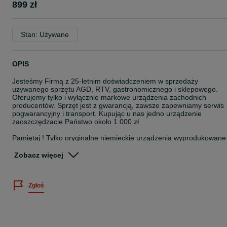
899 zł
Stan: Używane
OPIS
Jesteśmy Firmą z 25-letnim doświadczeniem w sprzedaży
używanego sprzętu AGD, RTV, gastronomicznego i sklepowego.
Oferujemy tylko i wyłącznie markowe urządzenia zachodnich
producentów. Sprzęt jest z gwarancją, zawsze zapewniamy serwis
pogwarancyjny i transport. Kupując u nas jedno urządzenie
zaoszczędzacie Państwo około 1.000 zł
Pamiętaj ! Tylko oryginalne niemieckie urządzenia wyprodukowane
bezpośrednio w Niemczech, w niemieckich fabrykach są bardzo
trwałe i niezawodne.../technologie z przed kilku lat/
Zobacz więcej
Zapraszamy do zakupów.
CHŁODZIARKOZAMRAŻARKA ELEKTROLUX/AEG
Zgłoś
- wymiary 60/200/60
- 3 szuflady w zamrażarce