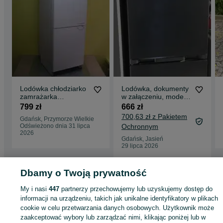
Lodówka chłodziarko
Lodówka, dokumenty
zamrażarka
w załączeniu, model
BOSCH/SIEMENS
Sharb, wysokość
799 zł
666 zł
60/185/60 gwar,
1.80.
700,63 zł z Pakietem
Gdańsk, Przymorze Wielkie
dostawa
Odświeżono dnia 31 lipca
Ochronnym
2026
Gdańsk, Jasień
29 lipca 2026
Dbamy o Twoją prywatność
Strona główna
Elektronika
Sprzęt AGD
AGD wolnostojące
Lodówki
Lodówki - Pomorskie
Lodówki - Gdańsk
Lodówki - Przymorze Wielkie
My i nasi
447
partnerzy przechowujemy lub uzyskujemy dostęp do
informacji na urządzeniu, takich jak unikalne identyfikatory w plikach
cookie w celu przetwarzania danych osobowych. Użytkownik może
KATEGORIA
zaakceptować wybory lub zarządzać nimi, klikając poniżej lub w