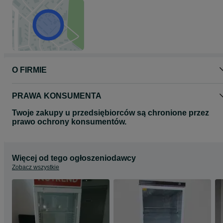
Gdańsk Przymorze ul.Jagiellońska 8
80-371 Gdańsk
poniedziałek - piątek : 10 - 18
sobota : 9 -14
zapraszamy na : www.askomis.pl
lub na : www.askomis.com
O FIRMIE
PRAWA KONSUMENTA
Twoje zakupy u przedsiębiorców są chronione przez
prawo ochrony konsumentów.
Więcej od tego ogłoszeniodawcy
Zobacz wszystkie