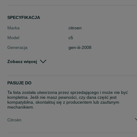
SPECYFIKACJA
Marka
citroen
Model
c5
Generacja
gen-iii-2008
Typ części
Części karoserii > Zderzaki > Listw
Zobacz więcej
zderzaków
Stan
Nowe
Rodzaj
Karoseria
PASUJE DO
Ta lista została utworzona przez sprzedającego i może nie być
kompletna. Jeśli nie masz pewności, czy dana część jest
kompatybilna, skontaktuj się z producentem lub zaufanym
mechanikiem.
Citroën