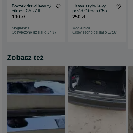
Boczek drzwi lewy tył
Listwa szyby lewy
citroen C5 x7 III
przód Citroen C5 x7
III ktvd
100 zł
250 zł
Mogielnica
Mogielnica
Odświeżono dzisiaj o 17:37
Odświeżono dzisiaj o 17:37
Zobacz też