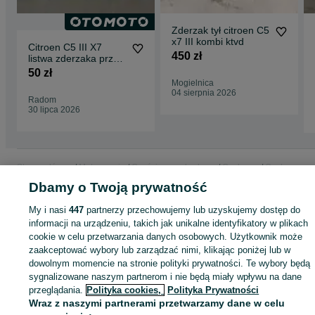
Zderzak tył citroen C5
x7 III kombi ktvd
Citroen C5 III X7
450 zł
listwa zderzaka przód
przedniego chrom
50 zł
lewa
Mogielnica
04 sierpnia 2026
Radom
30 lipca 2026
Strona główna
Motoryzacja
Części samochodowe
Osobowe
Osobowe -
Mazowieckie
Osobowe - Mogielnica
Dbamy o Twoją prywatność
My i nasi
447
partnerzy przechowujemy lub uzyskujemy dostęp do
KATEGORIA
informacji na urządzeniu, takich jak unikalne identyfikatory w plikach
cookie w celu przetwarzania danych osobowych. Użytkownik może
zaakceptować wybory lub zarządzać nimi, klikając poniżej lub w
ID:
1037481056
Wyświetlenia: 
dowolnym momencie na stronie polityki prywatności. Te wybory będą
sygnalizowane naszym partnerom i nie będą miały wpływu na dane
przeglądania.
Polityka cookies,
Polityka Prywatności
Zadzwoń / SMS
Wyślij wiadomość
Wraz z naszymi partnerami przetwarzamy dane w celu