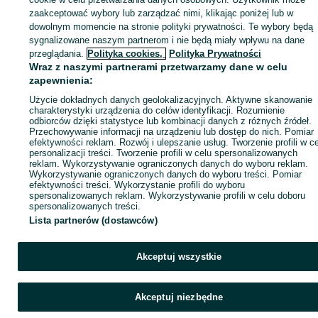
KATEGORIA
zaakceptować wybory lub zarządzać nimi, klikając poniżej lub w
dowolnym momencie na stronie polityki prywatności. Te wybory będą
sygnalizowane naszym partnerom i nie będą miały wpływu na dane
ID:
936180568
Wyświetlenia: 
przeglądania.
Polityka cookies,
Polityka Prywatności
Wraz z naszymi partnerami przetwarzamy dane w celu
zapewnienia:
Zadzwoń / SMS
Wyślij wiadomość
Użycie dokładnych danych geolokalizacyjnych. Aktywne skanowanie
charakterystyki urządzenia do celów identyfikacji. Rozumienie
odbiorców dzięki statystyce lub kombinacji danych z różnych źródeł.
Przechowywanie informacji na urządzeniu lub dostęp do nich. Pomiar
efektywności reklam. Rozwój i ulepszanie usług. Tworzenie profili w c
personalizacji treści. Tworzenie profili w celu spersonalizowanych
reklam. Wykorzystywanie ograniczonych danych do wyboru reklam.
Wykorzystywanie ograniczonych danych do wyboru treści. Pomiar
efektywności treści. Wykorzystanie profili do wyboru
spersonalizowanych reklam. Wykorzystywanie profili w celu doboru
spersonalizowanych treści.
Lista partnerów (dostawców)
Akceptuj wszystkie
Akceptuj niezbędne