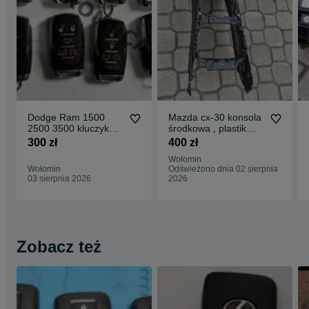
Dodge Ram 1500
Mazda cx-30 konsola
2500 3500 kluczyk
środkowa , plastik
pilot keyless
,środek
300 zł
400 zł
,kierownica,obudowa
Wołomin
Wołomin
Odświeżono dnia 02 sierpnia
03 sierpnia 2026
2026
Zobacz też