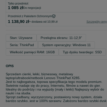
Tylko przedmiot
1 085 zł
do negocjacji
Przedmiot z Pakietem Ochronnym
1 138,90 zł
+ dostawa od 10,99 zł
Szczegóły ceny
Stan: Używane
Przekątna ekranu: 11-12,9"
Seria: ThinkPad
System operacyjny: Windows 11
Wielkość pamięci RAM: 16GB
Typ dysku twardego: SSD
OPIS
Sprzedam cienki, lekki, biznesowy, metalowy
laptop/ultrabook/netbook Lenovo ThinkPad X285.
Jest to najbogatsza, topowa specyfikacja tego modelu premium.
Świetnie nadaje się do pracy, Internetu, filmów a nawet do gier.
Idealny do podróży i na wyjazdy (mały i lekki) Najlepszy wybór do
nauki i na studia.
Sprzęt zadbany, wyczyszczony, postawiony nowy system, działa
bardzo szybko, jest w 100% sprawny. Założony bardzo szybki dysk
M.2 SSD nVme, pcie