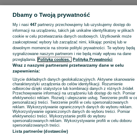
Dbamy o Twoją prywatność
My i nasi
447
partnerzy przechowujemy lub uzyskujemy dostęp do
Zaloguj się lub załóż konto na OLX, aby skontaktować się z t
informacji na urządzeniu, takich jak unikalne identyfikatory w plikach
sprzedającym
cookie w celu przetwarzania danych osobowych. Użytkownik może
zaakceptować wybory lub zarządzać nimi, klikając poniżej lub w
dowolnym momencie na stronie polityki prywatności. Te wybory będą
Zaloguj się / Załóż konto
sygnalizowane naszym partnerom i nie będą miały wpływu na dane
przeglądania.
Polityka cookies,
Polityka Prywatności
Wraz z naszymi partnerami przetwarzamy dane w celu
Wyślij wiadomość
Kup
zapewnienia:
Użycie dokładnych danych geolokalizacyjnych. Aktywne skanowanie
charakterystyki urządzenia do celów identyfikacji. Rozumienie
odbiorców dzięki statystyce lub kombinacji danych z różnych źródeł.
Przechowywanie informacji na urządzeniu lub dostęp do nich. Pomiar
efektywności reklam. Rozwój i ulepszanie usług. Tworzenie profili w c
personalizacji treści. Tworzenie profili w celu spersonalizowanych
reklam. Wykorzystywanie ograniczonych danych do wyboru reklam.
Wykorzystywanie ograniczonych danych do wyboru treści. Pomiar
efektywności treści. Wykorzystanie profili do wyboru
spersonalizowanych reklam. Wykorzystywanie profili w celu doboru
spersonalizowanych treści.
Lista partnerów (dostawców)