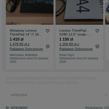
Metalowy Lenovo
Lenovo ThinkPad
ThinkPad 14" i7 16GB
X280 12,5" (mały -
256GB jak NOWY,
A4) i5 16GB SSD LTE
1 410 zł
1 150 zł
bateria 100%,
Lekki 1,3kg Office,
1 478,85 zł z
1 206,89 zł z
OFFICE 2024 PL
bateria 83%
Pakietem Ochronnym
Pakietem Ochronnym
Warszawa, Białołęka
Nowy Sącz
Odświeżono dnia 05 sierpnia
Odświeżono dnia 04 sierpnia
2026
2026
Strona główna
Elektronika
Komputery
Laptopy
Lenovo
Lenovo -
Mazowieckie
Lenovo - Warszawa
Lenovo - Mokotów
KATEGORIA
ID:
1076156593
Wyświetlenia: 13