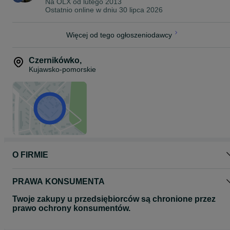
Na OLX od
lutego 2013
Ostatnio online w dniu 30 lipca 2026
Przesyłka kurierska pobraniowa 20,00 zł
Paragon lub faktura vat
Więcej od tego ogłoszeniodawcy
Posiadamy szeroki asortyment części do maszyn rolniczych.
Zapraszam do kontaktu z nami.
Czernikówko
,
Z uwagi na rozpoczęcie obowiązywania od dnia 25 maja 2018 r.
Kujawsko-pomorskie
Rozporządzenia Parlamentu Europejskiego i Rady (UE) 2016/679 
dnia 27 kwietnia 2016 r. w sprawie ochrony osób fizycznych w
związku z przetwarzaniem danych osobowych i w sprawie
swobodnego przepływu takich danych (RODO) uprzejmie
informujemy że o zasadach przetwarzania przez nas Państwa
danych osobowych można zapoznać się na stornie naszego sklep
internetowego www.agrohandler.pl w zakładce - informacje –
polityka prywatności lub pod linkiem :
https://agrohandler.pl/info/7-polityka-prywatnosci
O FIRMIE
PRAWA KONSUMENTA
Twoje zakupy u przedsiębiorców są chronione przez
prawo ochrony konsumentów.