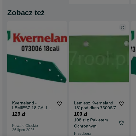
Zobacz też
Kverneland -
Lemiesz Kverneland
LEMIESZ 18 CALI
18' pod dłuto 73006/7
Prawy 073006
129 zł
100 zł
Zamiennik Kramp
108 zł z Pakietem
Kowale Oleckie
Ochronnym
26 lipca 2026
Przedbórz