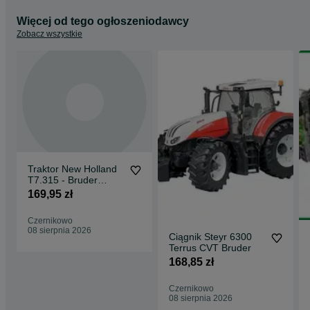
Więcej od tego ogłoszeniodawcy
Zobacz wszystkie
Traktor New Holland
T7.315 - Bruder
Ciągnik
169,95 zł
Czernikowo
08 sierpnia 2026
Ciągnik Steyr 6300
Terrus CVT Bruder
168,85 zł
Czernikowo
08 sierpnia 2026