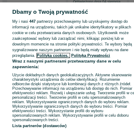
Odświeżono dnia 04 sierpnia
2026
Dbamy o Twoją prywatność
My i nasi
447
partnerzy przechowujemy lub uzyskujemy dostęp do
Strona główna
Rolnictwo
Części do maszyn rolniczych
Części do maszyn
informacji na urządzeniu, takich jak unikalne identyfikatory w plikach
rolniczych - Kujawsko-pomorskie
Części do maszyn rolniczych - Czernikówk
cookie w celu przetwarzania danych osobowych. Użytkownik może
zaakceptować wybory lub zarządzać nimi, klikając poniżej lub w
dowolnym momencie na stronie polityki prywatności. Te wybory będą
KATEGORIA
sygnalizowane naszym partnerom i nie będą miały wpływu na dane
przeglądania.
Polityka cookies,
Polityka Prywatności
Wraz z naszymi partnerami przetwarzamy dane w celu
ID:
700570834
Wyświetlenia: 1
zapewnienia:
Użycie dokładnych danych geolokalizacyjnych. Aktywne skanowanie
Zadzwoń / SMS
Wyślij wiadomość
charakterystyki urządzenia do celów identyfikacji. Rozumienie
odbiorców dzięki statystyce lub kombinacji danych z różnych źródeł.
Przechowywanie informacji na urządzeniu lub dostęp do nich. Pomiar
efektywności reklam. Rozwój i ulepszanie usług. Tworzenie profili w c
personalizacji treści. Tworzenie profili w celu spersonalizowanych
reklam. Wykorzystywanie ograniczonych danych do wyboru reklam.
Wykorzystywanie ograniczonych danych do wyboru treści. Pomiar
efektywności treści. Wykorzystanie profili do wyboru
spersonalizowanych reklam. Wykorzystywanie profili w celu doboru
spersonalizowanych treści.
Lista partnerów (dostawców)