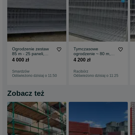
Ogrodzenie zestaw
Tymczasowe
85 m - 25 paneli,
ogrodzenie ~ 80 m,
niskie tymczasowe
zestaw 24 pane z
4 000 zł
4 200 zł
wysokość panela 1,15
podstawkami i
m, budowlane
złączkami, budowlane
Smardzów
Racibórz
ogrodzenie, mobilne
ogrodzenie, mobilne
Odświeżono dzisiaj o 11:50
Odświeżono dzisiaj o 11:25
ogrodzenie, płoty
Zobacz też