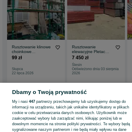
Rusztowanie klinowe
Rusztowanie
choinkowe
elewacyjne Pletac
elewacyjne
8,5x7,5 Rusztowania
99 zł
7 450 zł
warszawskie
64m2 nie używane
Ślesin
Słupca
Odświeżono dnia 03 sierpnia
22 lipca 2026
2026
Dbamy o Twoją prywatność
Strona główna
Budowa i Remont
Rusztowania
Rusztowania - Wielkopolsk
My i nasi
447
partnerzy przechowujemy lub uzyskujemy dostęp do
Rusztowania - Września
informacji na urządzeniu, takich jak unikalne identyfikatory w plikach
cookie w celu przetwarzania danych osobowych. Użytkownik może
KATEGORIA
zaakceptować wybory lub zarządzać nimi, klikając poniżej lub w
dowolnym momencie na stronie polityki prywatności. Te wybory będą
sygnalizowane naszym partnerom i nie będą miały wpływu na dane