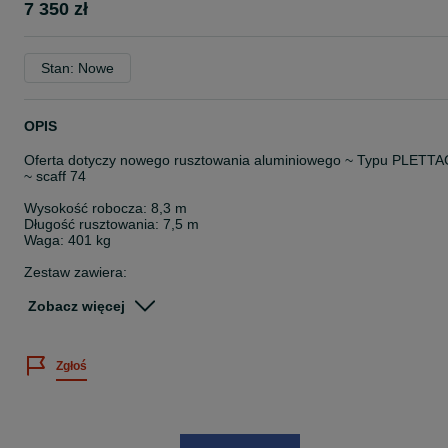
7 350 zł
Stan: Nowe
OPIS
Oferta dotyczy nowego rusztowania aluminiowego ~ Typu PLETTA
~ scaff 74
Wysokość robocza: 8,3 m
Długość rusztowania: 7,5 m
Waga: 401 kg
Zestaw zawiera:
10 x RAMA ALUMINIOWA 200x74
4 x PODEST ALU-SKLEJKOWY 250x64
Zobacz więcej
3 x PODEST ALU-SKLEJKOWY Z KLAPĄ I DRABINĄ 250x64
3 x STĘŻENIE 250x200
1 x DOLNE MOCOWANIE STĘŻENIA
Zgłoś
17 x PORĘCZ 250
2 x PORĘCZ CZOŁOWA PODWÓJNA 74
4 x RAMA CZOŁOWA ALUMINIOWA 100x74
8 x STOPA RAMY 50
3 x ŁĄCZNIK KOTWIĄCY 50