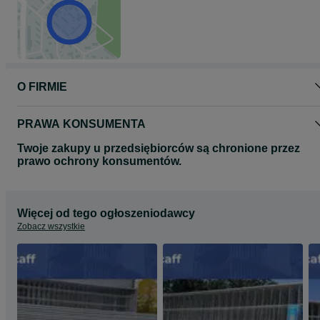
- dźwigary H-20
- płyty szalunkowe
- ogrodzenia budowlane
- akcesoria
Przedstawiona oferta cenowa ma charakter informacyjny i nie
stanowi oferty handlowej w rozumieniu Art.66 par.1 Kodeksu
Cywilnego.
O FIRMIE
Przedstawione fotografie mają charakter reprezentatywny i są
własnością naszej firmy.
PRAWA KONSUMENTA
Twoje zakupy u przedsiębiorców są chronione przez
prawo ochrony konsumentów.
Więcej od tego ogłoszeniodawcy
Zobacz wszystkie