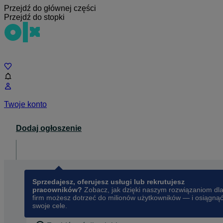
Przejdź do głównej części
Przejdź do stopki
Czat
Twoje konto
Dodaj ogłoszenie
Dla biznesu
opens in a new tab
Sprzedajesz, oferujesz usługi lub rekrutujesz
pracowników?
Zobacz, jak dzięki naszym rozwiązaniom dl
firm możesz dotrzeć do milionów użytkowników — i osiągną
swoje cele.