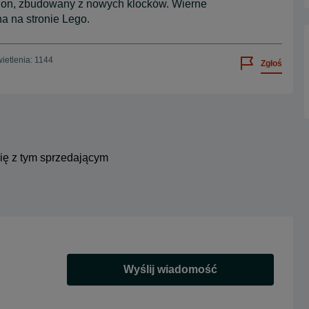
ion, zbudowany z nowych klocków. Wierne
na na stronie Lego.
ietlenia: 1144
Zgłoś
się z tym sprzedającym
Wyślij wiadomość