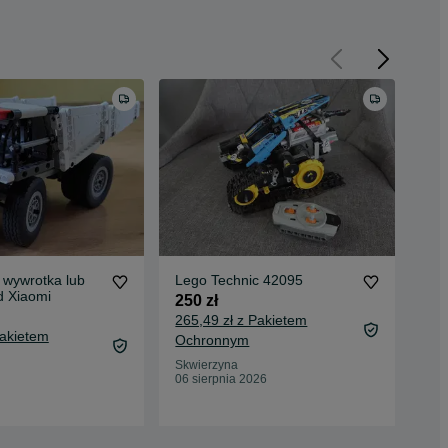
 wywrotka lub
Lego Technic 42095
LE
d Xiaomi
cię
250 zł
po
650
265,49 zł z Pakietem
Pakietem
683
Ochronnym
Oc
Skwierzyna
06 sierpnia 2026
Poz
12 