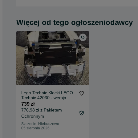
Więcej od tego ogłoszeniodawcy
Lego Technic Klocki LEGO
Technic 42030 - wersja
druga- biała
739 zł
776,98 zł z Pakietem
Ochronnym
Szczecin, Niebuszewo
05 sierpnia 2026