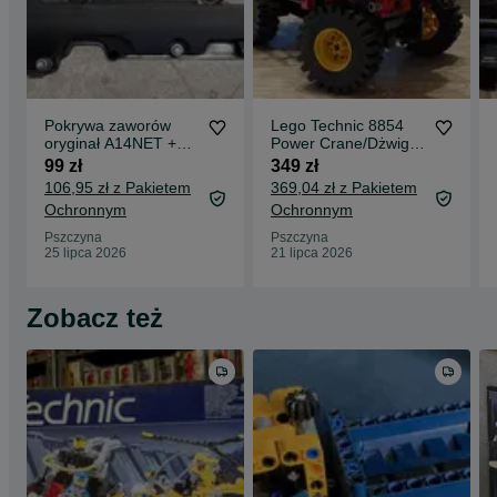
Pokrywa zaworów
Lego Technic 8854
oryginał A14NET +
Power Crane/Dżwig
zestaw
1989
99 zł
349 zł
106,95 zł z Pakietem
369,04 zł z Pakietem
Ochronnym
Ochronnym
Pszczyna
Pszczyna
25 lipca 2026
21 lipca 2026
Zobacz też