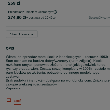
259 zł
Przedmiot z Pakietem Ochronnym
274,90 zł
+ dostawa od 10,49 zł
Szczegóły ceny
Stan: Używane
OPIS
Witam, na sprzedaż mam klocki z lat dziecięcych - zestaw z 1993r.
Stan oceniam na bardzo dobry/wzorowy (patrz zdjęcia). Klocki
rozłożone umyte i ponownie złożone - brak jakiegokolwiek kurzu,
rys, czy przebarwień. Zestaw raczej kompletny w 100% - zostało m
pare klocków po złożeniu, potrzebne do innego modelu tego
zestawu.
Brak pudełka i instrukcji - dostępna na worldbricks.com. Zniżka prz
zakupie większej ilości zestawów
Zapraszam
Zgłoś