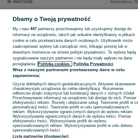
ID:
904375296
Wyświetlenia: 5
Dbamy o Twoją prywatność
My i nasi
447
partnerzy przechowujemy lub uzyskujemy dostęp do
Zaloguj się lub załóż konto na OLX, aby skontaktować się z t
informacji na urządzeniu, takich jak unikalne identyfikatory w plikach
sprzedającym
cookie w celu przetwarzania danych osobowych. Użytkownik może
zaakceptować wybory lub zarządzać nimi, klikając poniżej lub w
dowolnym momencie na stronie polityki prywatności. Te wybory będą
Zaloguj się / Załóż konto
sygnalizowane naszym partnerom i nie będą miały wpływu na dane
przeglądania.
Polityka cookies,
Polityka Prywatności
Wraz z naszymi partnerami przetwarzamy dane w celu
Kup
zapewnienia:
Użycie dokładnych danych geolokalizacyjnych. Aktywne skanowanie
charakterystyki urządzenia do celów identyfikacji. Rozumienie
odbiorców dzięki statystyce lub kombinacji danych z różnych źródeł.
Przechowywanie informacji na urządzeniu lub dostęp do nich. Pomiar
efektywności reklam. Rozwój i ulepszanie usług. Tworzenie profili w c
personalizacji treści. Tworzenie profili w celu spersonalizowanych
reklam. Wykorzystywanie ograniczonych danych do wyboru reklam.
Wykorzystywanie ograniczonych danych do wyboru treści. Pomiar
efektywności treści. Wykorzystanie profili do wyboru
spersonalizowanych reklam. Wykorzystywanie profili w celu doboru
spersonalizowanych treści.
Lista partnerów (dostawców)