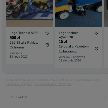
Lego Technic 8286
Lego technic
wywrotka
500 zł
15 zł
526,99 zł z Pakietem
19,50 zł z Pakietem
Ochronnym
Ochronnym
Pszczyna
13 lipca 2026
Wrocław, Fabryczna
03 sierpnia 2026
Strona główna
Dla Dzieci
Zabawki
Klocki
Klocki plastikowe
Klocki
plastikowe - Śląskie
Klocki plastikowe - Pszczyna
KATEGORIA