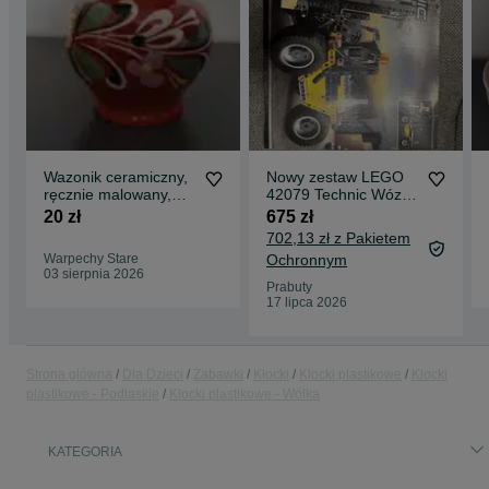
Wazonik ceramiczny,
Nowy zestaw LEGO
ręcznie malowany,
42079 Technic Wózek
Cepelia
widłowy
20 zł
675 zł
702,13 zł z Pakietem
Warpechy Stare
Ochronnym
03 sierpnia 2026
Prabuty
17 lipca 2026
Strona główna
Dla Dzieci
Zabawki
Klocki
Klocki plastikowe
Klocki
plastikowe - Podlaskie
Klocki plastikowe - Wólka
KATEGORIA