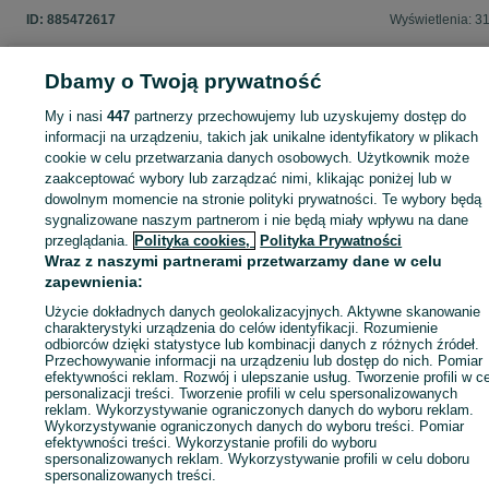
ID:
885472617
Wyświetlenia: 3
Dbamy o Twoją prywatność
My i nasi
447
partnerzy przechowujemy lub uzyskujemy dostęp do
Zaloguj się lub załóż konto na OLX, aby skontaktować się z t
informacji na urządzeniu, takich jak unikalne identyfikatory w plikach
sprzedającym
cookie w celu przetwarzania danych osobowych. Użytkownik może
zaakceptować wybory lub zarządzać nimi, klikając poniżej lub w
dowolnym momencie na stronie polityki prywatności. Te wybory będą
Zaloguj się / Załóż konto
sygnalizowane naszym partnerom i nie będą miały wpływu na dane
przeglądania.
Polityka cookies,
Polityka Prywatności
Wraz z naszymi partnerami przetwarzamy dane w celu
Wyślij wiadomość
Kup
zapewnienia:
Użycie dokładnych danych geolokalizacyjnych. Aktywne skanowanie
charakterystyki urządzenia do celów identyfikacji. Rozumienie
odbiorców dzięki statystyce lub kombinacji danych z różnych źródeł.
Przechowywanie informacji na urządzeniu lub dostęp do nich. Pomiar
efektywności reklam. Rozwój i ulepszanie usług. Tworzenie profili w c
personalizacji treści. Tworzenie profili w celu spersonalizowanych
reklam. Wykorzystywanie ograniczonych danych do wyboru reklam.
Wykorzystywanie ograniczonych danych do wyboru treści. Pomiar
efektywności treści. Wykorzystanie profili do wyboru
spersonalizowanych reklam. Wykorzystywanie profili w celu doboru
spersonalizowanych treści.