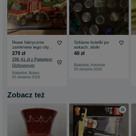
Nowe fabrycznie
Szklane butelki po
zamkniete lego city
sokach, sloiki
60111 straz pozarna
270 zł
40 zł
286,41 zł z Pakietem
Ochronnym
Białystok, Antoniuk
05 sierpnia 2026
Białystok, Bojary
05 sierpnia 2026
Zobacz też