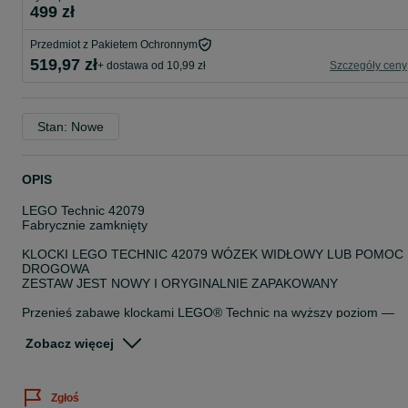
499 zł
Przedmiot z Pakietem Ochronnym
519,97 zł
+ dostawa od 10,99 zł
Szczegóły ceny
Stan: Nowe
OPIS
LEGO Technic 42079
Fabrycznie zamknięty
KLOCKI LEGO TECHNIC 42079 WÓZEK WIDŁOWY LUB POMOC
DROGOWA
ZESTAW JEST NOWY I ORYGINALNIE ZAPAKOWANY
Przenieś zabawę klockami LEGO® Technic na wyższy poziom —
poznaj zestaw 42079 Wózek widłowy ze szczegółową kabiną
kierowcy, pomarańczowymi światłami ostrzegawczymi, dużymi
Zobacz więcej
oponami i wysoko podnoszonymi widłami. Poruszaj pojazdem, by
zobaczyć, jak przesuwają się tłoki w silniku. Unieś i przechyl widły i
użyj układu kierowniczego na tylne koła, by podnieść oraz
Zgłoś
przetransportować paletę na odpowiednie miejsce. Ten żółto-