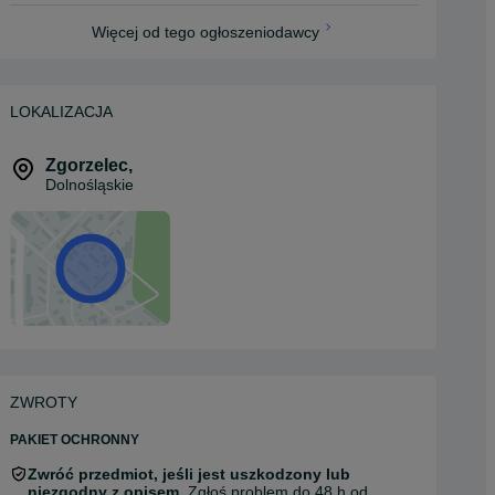
Więcej od tego ogłoszeniodawcy
LOKALIZACJA
Zgorzelec
,
Dolnośląskie
ZWROTY
PAKIET OCHRONNY
Zwróć przedmiot, jeśli jest uszkodzony lub
niezgodny z opisem.
Zgłoś problem do 48 h od