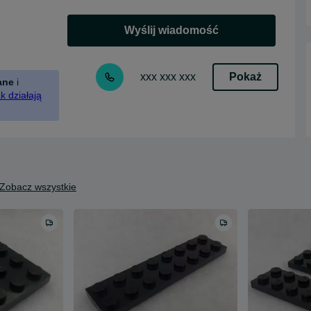
Wyślij wiadomość
Pokaż
xxx xxx xxx
ane
i
k działają
Zobacz wszystkie