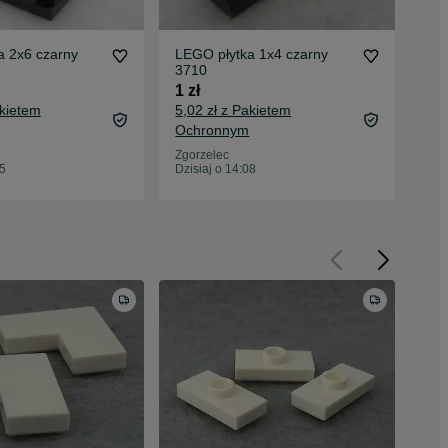
a 2x6 czarny
LEGO płytka 1x4 czarny
LEG
3710
30
1 zł
1 z
akietem
5,02 zł z Pakietem
5,0
Ochronnym
Oc
Zgorzelec
Zgo
45
Dzisiaj o 14:08
Dzis