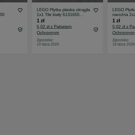
LEGO Płytka płaska okrągła
LEGO Płytka
200
1x1 Tile biały 6131655
narożna 2x2
24246
1 zł
1 zł
5,02 zł z Pakietem
5,02 zł z P
Ochronnym
Ochronnym
Zgorzelec
Zgorzelec
10 lipca 2026
16 lipca 2026