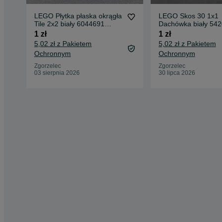
LEGO Płytka płaska okrągła
LEGO Skos 30 1x1
Tile 2x2 biały 6044691
Dachówka biały 54
14769
1 zł
1 zł
5,02 zł z Pakietem
5,02 zł z Pakietem
Ochronnym
Ochronnym
Zgorzelec
Zgorzelec
03 sierpnia 2026
30 lipca 2026