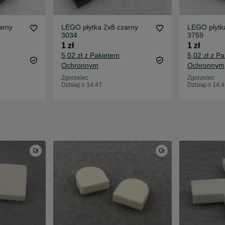
arny
LEGO płytka 2x8 czarny
LEGO płytk
3034
3759
1 zł
1 zł
5,02 zł z Pakietem
5,02 zł z P
Ochronnym
Ochronnym
Zgorzelec
Zgorzelec
Dzisiaj o 14:47
Dzisiaj o 14: