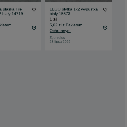
 płaska Tile
LEGO płytka 1x2 wypustka
LEG
 biały 14719
biały 15573
bia
1 zł
1 z
akietem
5,02 zł z Pakietem
5,0
Ochronnym
Oc
Zgorzelec
Zgo
23 lipca 2026
30 