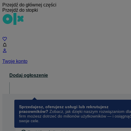
Przejdź do głównej części
Przejdź do stopki
Czat
Twoje konto
Dodaj ogłoszenie
Dla biznesu
opens in a new tab
Sprzedajesz, oferujesz usługi lub rekrutujesz
pracowników?
Zobacz, jak dzięki naszym rozwiązaniom dl
firm możesz dotrzeć do milionów użytkowników — i osiągną
swoje cele.