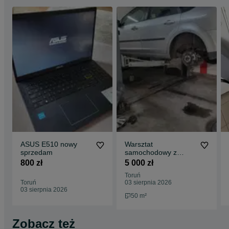
ASUS E510 nowy
Warsztat
sprzedam
samochodowy z
podnośnikiem
800 zł
5 000 zł
dwukolumnowym i
Toruń
wyposażeniem
Toruń
03 sierpnia 2026
wynajmę.
03 sierpnia 2026
50 m²
Zobacz też