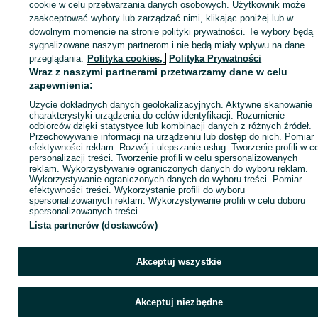
cookie w celu przetwarzania danych osobowych. Użytkownik może
Kujawsko-pomorskie
Pozostałe - Toruń
zaakceptować wybory lub zarządzać nimi, klikając poniżej lub w
dowolnym momencie na stronie polityki prywatności. Te wybory będą
sygnalizowane naszym partnerom i nie będą miały wpływu na dane
KATEGORIA
przeglądania.
Polityka cookies,
Polityka Prywatności
Wraz z naszymi partnerami przetwarzamy dane w celu
ID:
348986252
Wyświetlenia: 14
zapewnienia:
Użycie dokładnych danych geolokalizacyjnych. Aktywne skanowanie
charakterystyki urządzenia do celów identyfikacji. Rozumienie
Zadzwoń / SMS
Wyślij wiadomość
odbiorców dzięki statystyce lub kombinacji danych z różnych źródeł.
Przechowywanie informacji na urządzeniu lub dostęp do nich. Pomiar
efektywności reklam. Rozwój i ulepszanie usług. Tworzenie profili w c
personalizacji treści. Tworzenie profili w celu spersonalizowanych
reklam. Wykorzystywanie ograniczonych danych do wyboru reklam.
Wykorzystywanie ograniczonych danych do wyboru treści. Pomiar
efektywności treści. Wykorzystanie profili do wyboru
spersonalizowanych reklam. Wykorzystywanie profili w celu doboru
spersonalizowanych treści.
Lista partnerów (dostawców)
Akceptuj wszystkie
Akceptuj niezbędne