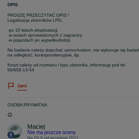
OPIS
PROSZĘ PRZECZYTAĆ OPIS !
Legalizacja zbiorników LPG:
-po 10 latach eksploatacji
-w autach sprowadzonych z zagranicy
-w pojazdach po wypadku/kolizji
Na badanie należy dojechać samochodem, nie wykonuje się bada
na odległość, korespondencyjnie, itp.
Koszt zależy od rozmiaru i typu zbiornika, informację pod tel.
56/658-13-54
Zgłoś
OSOBA PRYWATNA
Maciej
Nie ma jeszcze oceny
Na OLX od
września 2011