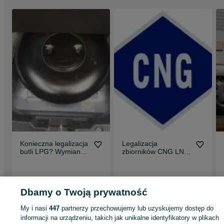
Konieczna legalizacja
Legalizacja
butli LPG? Wymiana
zbiorników CNG LNG
zbiornika na
WODÓR LPG
nowy.Ważny 10lat
Kolonia Poczesna
Golęczewo
24 lipca 2026
19 lipca 2026
Dbamy o Twoją prywatność
My i nasi
447
partnerzy przechowujemy lub uzyskujemy dostęp do
informacji na urządzeniu, takich jak unikalne identyfikatory w plikach
Strona główna
Usługi
Usługi motoryzacyjne
Pozostałe
Pozostałe -