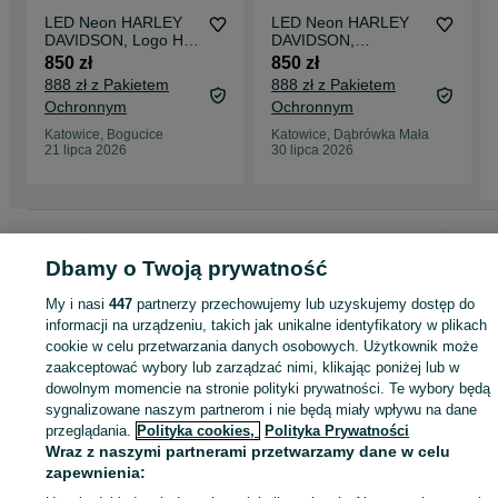
LED Neon HARLEY
LED Neon HARLEY
DAVIDSON, Logo H-
DAVIDSON,
D, Reklama 3D,
Podświetlany
850 zł
850 zł
Podświetlany baner
emblemat, Lampka,
888 zł z Pakietem
888 zł z Pakietem
Szyld, Logo
Ochronnym
Ochronnym
Katowice, Bogucice
Katowice, Dąbrówka Mała
21 lipca 2026
30 lipca 2026
Strona główna
Antyki i Kolekcje
Kolekcje
Pozostałe
Pozostałe - Śląskie
Pozostałe - Katowice
Pozostałe - Bogucice
Dbamy o Twoją prywatność
My i nasi
447
partnerzy przechowujemy lub uzyskujemy dostęp do
KATEGORIA
informacji na urządzeniu, takich jak unikalne identyfikatory w plikach
cookie w celu przetwarzania danych osobowych. Użytkownik może
zaakceptować wybory lub zarządzać nimi, klikając poniżej lub w
ID:
1074232369
Wyświetlenia: 
dowolnym momencie na stronie polityki prywatności. Te wybory będą
sygnalizowane naszym partnerom i nie będą miały wpływu na dane
przeglądania.
Polityka cookies,
Polityka Prywatności
Kup
Wraz z naszymi partnerami przetwarzamy dane w celu
zapewnienia: