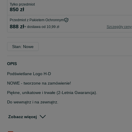
Tylko przedmiot
850 zł
Przedmiot z Pakietem Ochronnym
888 zł
+ dostawa od 10,99 zł
Szczegóły ceny
Stan: Nowe
OPIS
Podświetlane Logo H-D
NOWE - tworzone na zamówienie!
Piękne, unikatowe i trwałe (2-Letnia Gwarancja).
Do wewnątrz i na zewnątrz.
Oryginalny wzór H-D (kształt / kolorystyka).
Zobacz więcej
Idealnie sprawdzi się np. jako lampa do garażu, pokoju, biura,
serwisu, sklepu..