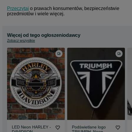
W komplecie:
- Podświetlana reklama HARLEY - DAVIDSON,
Przeczytaj
 o prawach konsumentów, bezpieczeństwie 
- Kołki montażowe,
przedmiotów i wiele więcej.
- Instrukcja obsługi / Montażu,
- Dowód zakupu (Faktura),
.
.
Więcej od tego ogłoszeniodawcy
HANDMADE IN LEDWORDS® / POLAND
.
Zobacz wszystkie
.
__
.
LEDWORDS® | Reklamy LED na zamówienie
Ledwords.pl
LED Neon HARLEY -
Podświetlane logo
DAVIDSON,
TRIUMPH, Neon