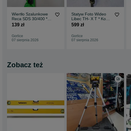
Wiertło Szalunkowe
Statyw Foto Wideo
Reca SDS 30/400 *
Libec TH- X T * Komis
Komis Madej Gorlice
Madej Gorlice
139 zł
599 zł
Gorlice
Gorlice
07 sierpnia 2026
07 sierpnia 2026
Zobacz też