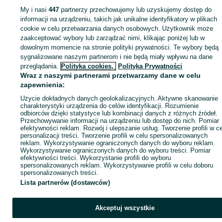
My i nasi
447
partnerzy przechowujemy lub uzyskujemy dostęp do
Zaloguj się lub załóż konto na OLX, aby skontaktować się z t
informacji na urządzeniu, takich jak unikalne identyfikatory w plikach
sprzedającym
cookie w celu przetwarzania danych osobowych. Użytkownik może
zaakceptować wybory lub zarządzać nimi, klikając poniżej lub w
dowolnym momencie na stronie polityki prywatności. Te wybory będą
sygnalizowane naszym partnerom i nie będą miały wpływu na dane
Zaloguj się / Załóż konto
przeglądania.
Polityka cookies,
Polityka Prywatności
Wraz z naszymi partnerami przetwarzamy dane w celu
Zadzwoń / SMS
Wyślij wiadomość
zapewnienia:
Użycie dokładnych danych geolokalizacyjnych. Aktywne skanowanie
charakterystyki urządzenia do celów identyfikacji. Rozumienie
odbiorców dzięki statystyce lub kombinacji danych z różnych źródeł.
Przechowywanie informacji na urządzeniu lub dostęp do nich. Pomiar
efektywności reklam. Rozwój i ulepszanie usług. Tworzenie profili w c
personalizacji treści. Tworzenie profili w celu spersonalizowanych
reklam. Wykorzystywanie ograniczonych danych do wyboru reklam.
Wykorzystywanie ograniczonych danych do wyboru treści. Pomiar
efektywności treści. Wykorzystanie profili do wyboru
spersonalizowanych reklam. Wykorzystywanie profili w celu doboru
spersonalizowanych treści.
Lista partnerów (dostawców)
Akceptuj wszystkie