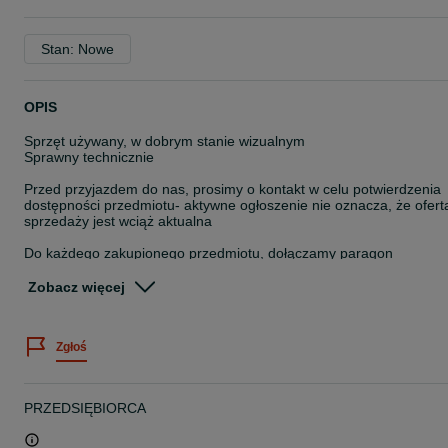
Stan: Nowe
OPIS
Sprzęt używany, w dobrym stanie wizualnym
Sprawny technicznie
Przed przyjazdem do nas, prosimy o kontakt w celu potwierdzenia
dostępności przedmiotu- aktywne ogłoszenie nie oznacza, że ofert
sprzedaży jest wciąż aktualna
Do każdego zakupionego przedmiotu, dołączamy paragon
Na wyraźne życzenie kupującego, istnieje możliwość wystawienia
faktury ,,Procedura Marży-Towary Używane"
Zobacz więcej
Istnieje możliwość wysyłki- przesyłka kurierska pobraniowa w cenie
30zł
Zgłoś
Zapraszamy również do obejrzenia przedmiotu, oraz odbioru
osobistego pod adresem:
MADEJ SC
PRZEDSIĘBIORCA
ul.Biecka 9
38-300 Gorlice
(obok GPPD Forest- naprzeciw Banku Spółdzielczego)