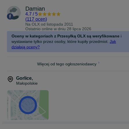
TEL: 18 353 63 09 oraz 51*******81
Damian
Godziny otwarcia:
4.7
/
5
PON-SOBOTA 8-20
(
117 ocen
)
NIEDZIELA: NIECZYNNE
Na OLX od
listopada 2011
ZAPRASZAMY!
Ostatnio online w dniu 28 lipca 2026
Oceny w kategoriach z Przesyłką OLX są weryfikowane
i
wystawiane tylko przez osoby, które kupiły przedmiot.
Jak
działają oceny?
Więcej od tego ogłoszeniodawcy
Gorlice
,
Małopolskie