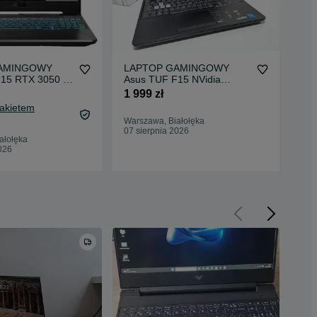
AMINGOWY
LAPTOP GAMINGOWY
LA
15 RTX 3050 Ti
Asus TUF F15 NVidia
As
144 hz
GeForce RTX Intel Core
6G
1 999 zł
3 4
komputer
ko
Pakietem
3 5
Warszawa, Białołęka
Oc
07 sierpnia 2026
ałołęka
War
026
Odś