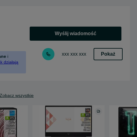
Wyślij wiadomość
Pokaż
xxx xxx xxx
ane
i
k działają
Zobacz wszystkie