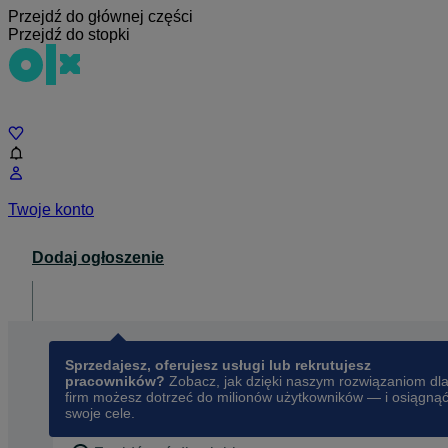
Przejdź do głównej części
Przejdź do stopki
Czat
Twoje konto
Dodaj ogłoszenie
Dla biznesu
opens in a new tab
Sprzedajesz, oferujesz usługi lub rekrutujesz
pracowników?
Zobacz, jak dzięki naszym rozwiązaniom dl
firm możesz dotrzeć do milionów użytkowników — i osiągną
swoje cele.