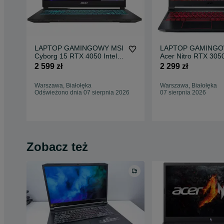
LAPTOP GAMINGOWY MSI
LAPTOP GAMING
Cyborg 15 RTX 4050 Intel
Acer Nitro RTX 3050
i5-13420H 144 hz
i5-11400H 144 hz
2 599 zł
2 299 zł
Warszawa, Białołęka
Warszawa, Białołęka
Odświeżono dnia 07 sierpnia 2026
07 sierpnia 2026
Zobacz też