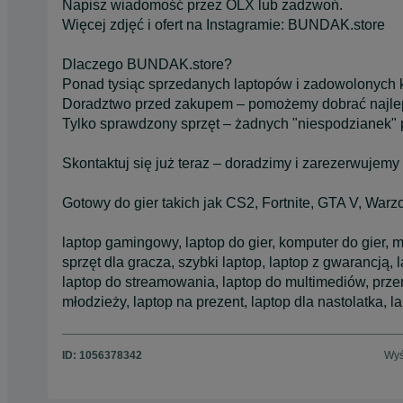
Napisz wiadomość przez OLX lub zadzwoń.
Więcej zdjęć i ofert na Instagramie: BUNDAK.store
Dlaczego BUNDAK.store?
Ponad tysiąc sprzedanych laptopów i zadowolonych 
Doradztwo przed zakupem – pomożemy dobrać najle
Tylko sprawdzony sprzęt – żadnych "niespodzianek" 
Skontaktuj się już teraz – doradzimy i zarezerwujemy 
Gotowy do gier takich jak CS2, Fortnite, GTA V, Warz
laptop gamingowy, laptop do gier, komputer do gier, 
sprzęt dla gracza, szybki laptop, laptop z gwarancją,
laptop do streamowania, laptop do multimediów, przen
młodzieży, laptop na prezent, laptop dla nastolatka, l
ID:
1056378342
Wyś