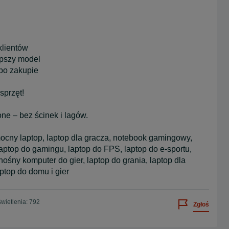
klientów
pszy model
po zakupie
sprzęt!
one – bez ścinek i lagów.
mocny laptop, laptop dla gracza, notebook gamingowy,
 laptop do gamingu, laptop do FPS, laptop do e-sportu,
ośny komputer do gier, laptop do grania, laptop dla
aptop do domu i gier
wietlenia: 792
Zgłoś