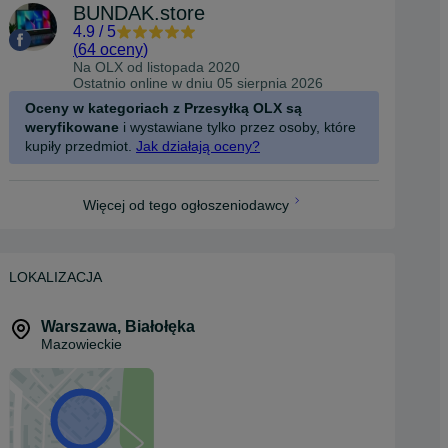
BUNDAK.store
4.9
/
5
(
64 oceny
)
Na OLX od
listopada 2020
Ostatnio online w dniu 05 sierpnia 2026
Oceny w kategoriach z Przesyłką OLX są
weryfikowane
i wystawiane tylko przez osoby, które
kupiły przedmiot.
Jak działają oceny?
Więcej od tego ogłoszeniodawcy
LOKALIZACJA
Warszawa
,
Białołęka
Mazowieckie