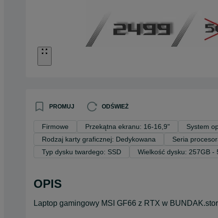
PROMUJ
ODŚWIEŻ
Firmowe
Przekątna ekranu: 16-16,9"
System op
Rodzaj karty graficznej: Dedykowana
Seria procesora
Typ dysku twardego: SSD
Wielkość dysku: 257GB -
OPIS
Laptop gamingowy MSI GF66 z RTX w BUNDAK.sto