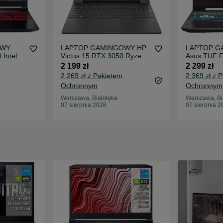
OWY
LAPTOP GAMINGOWY HP
LAPTOP G
 Intel
Victus 15 RTX 3050 Ryzen
Asus TUF F
5 5600H 144hz
i5-11400H 
2 199 zł
2 299 zł
2 269 zł z Pakietem
2 369 zł z 
Ochronnym
Ochronnym
Warszawa, Białołęka
Warszawa, Bi
07 sierpnia 2026
07 sierpnia 2