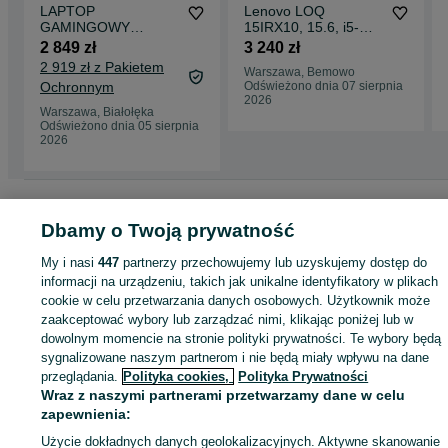
LAPTOP
Lenovo LOQ
GAMINGOWY
15IRX10, 15.6, i5-
Lenovo Legion RTX
13450HX, RTX
2 849 zł
3 240 zł
3060 Ryzen 5 5600H
5050(8), RAM 16GB,
2 919 zł z Pakietem
Warszawa, Bemowo
165hz
SSD 512GB, 144Hz,
Ochronnym
Odświeżono dnia 07 sierpnia
GWARANCJA!, tylko
2026
w Warszawie
Warszawa, Białołęka
Odświeżono dnia 05 sierpnia
2026
Strona główna
Elektronika
Komputery
Laptopy
Lenovo
Lenovo -
Mazowieckie
Lenovo - Warszawa
Lenovo - Białołęka
Dbamy o Twoją prywatność
My i nasi
447
partnerzy przechowujemy lub uzyskujemy dostęp do
KATEGORIA
informacji na urządzeniu, takich jak unikalne identyfikatory w plikach
cookie w celu przetwarzania danych osobowych. Użytkownik może
zaakceptować wybory lub zarządzać nimi, klikając poniżej lub w
ID:
1059486831
Wyświetlenia: 3
dowolnym momencie na stronie polityki prywatności. Te wybory będą
sygnalizowane naszym partnerom i nie będą miały wpływu na dane
przeglądania.
Polityka cookies,
Polityka Prywatności
Zadzwoń / SMS
Wyślij wiadomość
Wraz z naszymi partnerami przetwarzamy dane w celu
zapewnienia:
Użycie dokładnych danych geolokalizacyjnych. Aktywne skanowanie