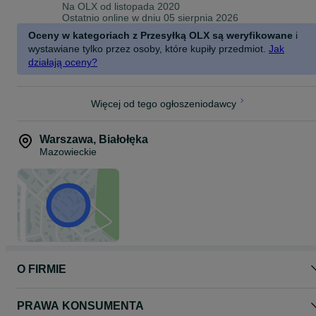
laptop dla gracza, notebook gamingowy, sprzęt dla gracza, szybki
Na OLX od
listopada 2020
laptop, laptop z gwarancją, laptop do gamingu, laptop do FPS,
Ostatnio online w dniu 05 sierpnia 2026
laptop do e-sportu, laptop do streamowania, laptop do multimediów
Oceny w kategoriach z Przesyłką OLX są weryfikowane
i
przenośny komputer do gier, laptop do grania, laptop dla młodzieży
wystawiane tylko przez osoby, które kupiły przedmiot.
Jak
laptop na prezent, laptop dla nastolatka, laptop do domu i gier
działają oceny?
Więcej od tego ogłoszeniodawcy
Warszawa
,
Białołęka
Mazowieckie
O FIRMIE
PRAWA KONSUMENTA