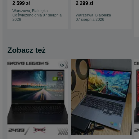
Cyborg 15 RTX 4050
Nitro RTX 3050 Intel
2 599 zł
2 299 zł
Intel i5-13420H 144
i5-11400H 144 hz
Warszawa, Białołęka
hz
Odświeżono dnia 07 sierpnia
Warszawa, Białołęka
2026
07 sierpnia 2026
Zobacz też