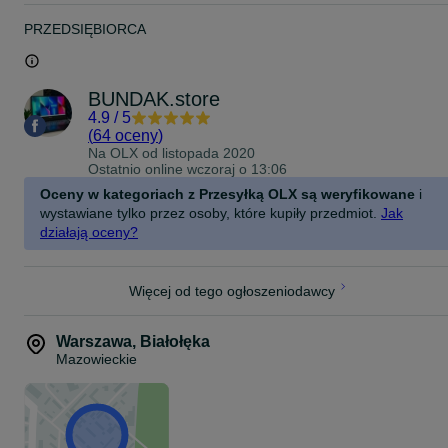
Skontaktuj się już teraz – doradzimy i zarezerwujemy sprzęt!
PRZEDSIĘBIORCA
Gotowy do gier takich jak CS2, Fortnite, GTA V, Warzone – bez
ścinek i lagów.
laptop gamingowy, laptop do gier, komputer do gier, mocny laptop,
laptop dla gracza, notebook gamingowy, sprzęt dla gracza, szybki
BUNDAK.store
laptop, laptop z gwarancją, laptop do gamingu, laptop do FPS,
4.9
/
5
laptop do e-sportu, laptop do streamowania, laptop do multimediów
(
64 oceny
)
przenośny komputer do gier, laptop do grania, laptop dla młodzieży
Na OLX od
listopada 2020
laptop na prezent, laptop dla nastolatka, laptop do domu i gier
Ostatnio online wczoraj o 13:06
Oceny w kategoriach z Przesyłką OLX są weryfikowane
i
wystawiane tylko przez osoby, które kupiły przedmiot.
Jak
działają oceny?
Więcej od tego ogłoszeniodawcy
Warszawa
,
Białołęka
Mazowieckie