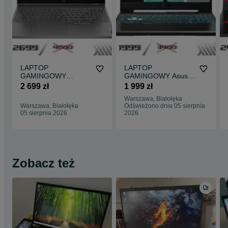
LAPTOP
LAPTOP
GAMINGOWY
GAMINGOWY Asus
Lenovo Legion 5 RTX
TUF F15 RTX 3050
2 699 zł
1 999 zł
3050 Ryzen 5 6600H
i5-11400H 144 hz
Warszawa, Białołęka
165 hz
Warszawa, Białołęka
Odświeżono dnia 05 sierpnia
05 sierpnia 2026
2026
Zobacz też