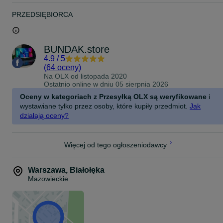
Skontaktuj się już teraz – doradzimy i zarezerwujemy sprzęt!
PRZEDSIĘBIORCA
Gotowy do gier takich jak CS2, Fortnite, GTA V, Warzone – bez
ścinek i lagów.
laptop gamingowy, laptop do gier, komputer do gier, mocny laptop,
BUNDAK.store
laptop dla gracza, notebook gamingowy, sprzęt dla gracza, szybki
4.9
/
5
laptop, laptop z gwarancją, laptop do gamingu, laptop do FPS,
(
64 oceny
)
laptop do e-sportu, laptop do streamowania, laptop do multimediów
Na OLX od
listopada 2020
przenośny komputer do gier, laptop do grania, laptop dla młodzieży
Ostatnio online w dniu 05 sierpnia 2026
laptop na prezent, laptop dla nastolatka, laptop do domu i gier
Oceny w kategoriach z Przesyłką OLX są weryfikowane
i
wystawiane tylko przez osoby, które kupiły przedmiot.
Jak
działają oceny?
Więcej od tego ogłoszeniodawcy
Warszawa
,
Białołęka
Mazowieckie