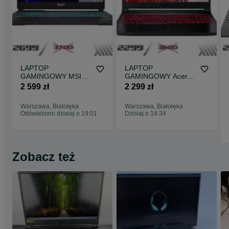
LAPTOP
LAPTOP
GAMINGOWY MSI
GAMINGOWY Acer
Cyborg 15 RTX 4050
Nitro RTX 3050 Intel
2 599 zł
2 299 zł
Intel i5-13420H 144
i5-11400H 144 hz
hz
Warszawa, Białołęka
Warszawa, Białołęka
Odświeżono dzisiaj o 19:01
Dzisiaj o 14:34
Zobacz też