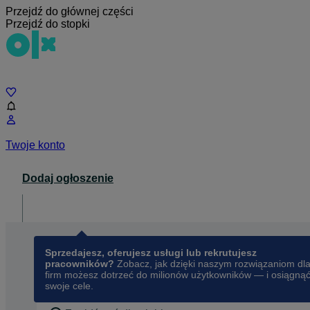
Przejdź do głównej części
Przejdź do stopki
Czat
Twoje konto
Dodaj ogłoszenie
Dla biznesu
opens in a new tab
Sprzedajesz, oferujesz usługi lub rekrutujesz
pracowników?
Zobacz, jak dzięki naszym rozwiązaniom dl
firm możesz dotrzeć do milionów użytkowników — i osiągną
swoje cele.