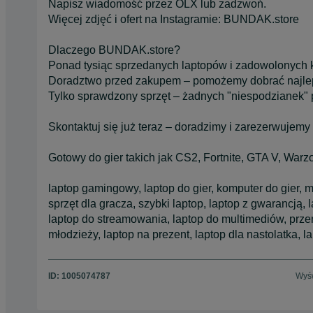
Napisz wiadomość przez OLX lub zadzwoń.
Więcej zdjęć i ofert na Instagramie: BUNDAK.store
Dlaczego BUNDAK.store?
Ponad tysiąc sprzedanych laptopów i zadowolonych 
Doradztwo przed zakupem – pomożemy dobrać najle
Tylko sprawdzony sprzęt – żadnych "niespodzianek" 
Skontaktuj się już teraz – doradzimy i zarezerwujemy 
Gotowy do gier takich jak CS2, Fortnite, GTA V, Warz
laptop gamingowy, laptop do gier, komputer do gier, 
sprzęt dla gracza, szybki laptop, laptop z gwarancją,
laptop do streamowania, laptop do multimediów, przen
młodzieży, laptop na prezent, laptop dla nastolatka, l
ID:
1005074787
Wyśw