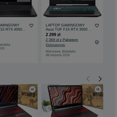
AMINGOWY
LAPTOP GAMINGOWY
LA
 V15 RTX 4050
Asus TUF F15 RTX 3050 Ti
As
20H 165hz
Intel i5-11400H 144 hz
Ryz
2 299 zł
2 8
2 369 zł z Pakietem
ałołęka
Ochronnym
War
026
08 
Warszawa, Białołęka
08 sierpnia 2026