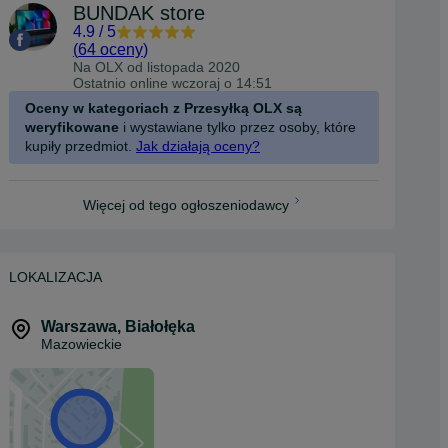
BUNDAK store
4.9
/
5
(
64 oceny
)
Na OLX od
listopada 2020
Ostatnio online wczoraj o 14:51
Oceny w kategoriach z Przesyłką OLX są
weryfikowane
i wystawiane tylko przez osoby, które
kupiły przedmiot.
Jak działają oceny?
Więcej od tego ogłoszeniodawcy
LOKALIZACJA
Warszawa
,
Białołęka
Mazowieckie