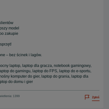
klientów
pszy model
po zakupie
sprzęt!
one – bez ścinek i lagów.
mocny laptop, laptop dla gracza, notebook gamingowy,
 laptop do gamingu, laptop do FPS, laptop do e-sportu,
ośny komputer do gier, laptop do grania, laptop dla
aptop do domu i gier
ietlenia: 1399
Zgłoś