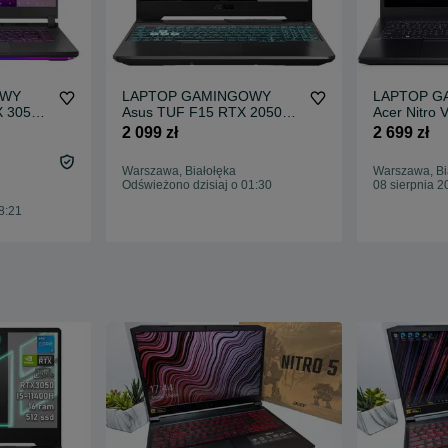
OWY
LAPTOP GAMINGOWY
LAPTOP G
X 3050
Asus TUF F15 RTX 2050
Acer Nitro
 hz
Intel i5-11400H 144 hz
6gb i5-134
2 099 zł
2 699 zł
Komputer
Warszawa, Białołęka
Warszawa, Bi
Odświeżono dzisiaj o 01:30
08 sierpnia 2
8:21