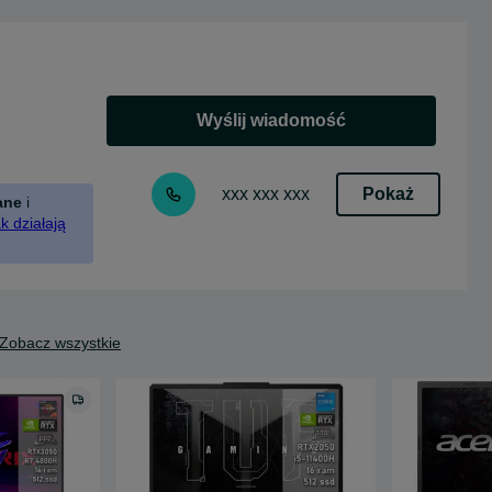
Wyślij wiadomość
Pokaż
xxx xxx xxx
ane
i
k działają
Zobacz wszystkie