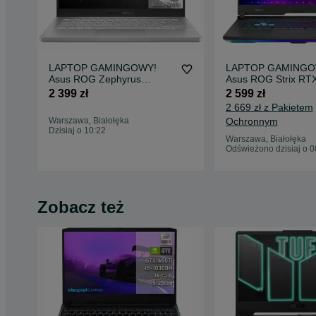
LAPTOP GAMINGOWY!
LAPTOP GAMING
Asus ROG Zephyrus
Asus ROG Strix RT
RTX2060 Ryzen 7 4800H
Ryzen 7 4800H 144
2 399 zł
2 599 zł
144hz KOMPUTER
2 669 zł z Pakietem
Warszawa, Białołęka
Ochronnym
Dzisiaj o 10:22
Warszawa, Białołęka
Odświeżono dzisiaj o 0
Zobacz też