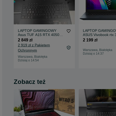
LAPTOP GAMINGOWY
LAPTOP GAMING
Asus TUF A15 RTX 4050
ASUS Vivobook rtx 3
Ryzen 5 7535HS 144 hz
11370h 16ram 512s
2 849 zł
2 199 zł
2 919 zł z Pakietem
Ochronnym
Warszawa, Białołęka
Dzisiaj o 14:37
Warszawa, Białołęka
Dzisiaj o 14:54
Zobacz też