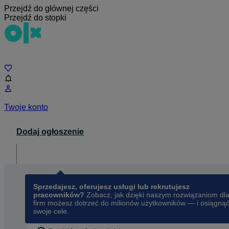
Przejdź do głównej części
Przejdź do stopki
Czat
Twoje konto
Dodaj ogłoszenie
Dla biznesu
opens in a new tab
Sprzedajesz, oferujesz usługi lub rekrutujesz
pracowników?
Zobacz, jak dzięki naszym rozwiązaniom dl
firm możesz dotrzeć do milionów użytkowników — i osiągną
swoje cele.