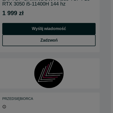
RTX 3050 i5-11400H 144 hz
1 999 zł
Wyślij wiadomość
Zadzwoń
PRZEDSIĘBIORCA