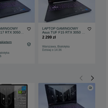
AMINGOWY
LAPTOP GAMINGOWY
LA
F17 RTX 3050
Asus TUF F15 RTX 3050 Ti
Vic
144 hz komputer
Intel i5-11400H 144 hz
11
2 299 zł
2 1
Pakietem
2 2
Warszawa, Białołęka
Oc
Dzisiaj o 14:36
ałołęka
War
36
Odś