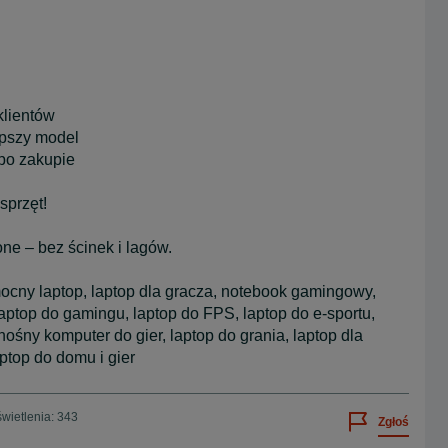
klientów
pszy model
po zakupie
sprzęt!
one – bez ścinek i lagów.
mocny laptop, laptop dla gracza, notebook gamingowy,
 laptop do gamingu, laptop do FPS, laptop do e-sportu,
ośny komputer do gier, laptop do grania, laptop dla
aptop do domu i gier
wietlenia: 343
Zgłoś