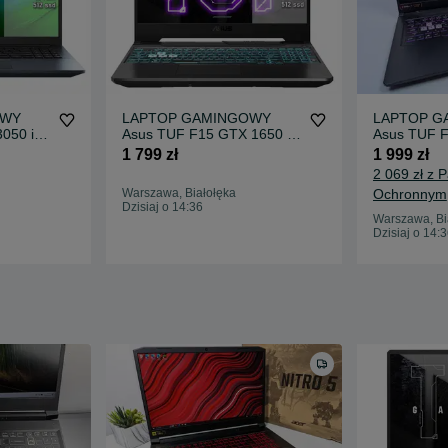
OWY
LAPTOP GAMINGOWY
LAPTOP G
050 i7-
Asus TUF F15 GTX 1650 Ti
Asus TUF 
sd
i5-10300H 144 hz
i5-11400H 
1 799 zł
1 999 zł
2 069 zł z 
Warszawa, Białołęka
Ochronnym
Dzisiaj o 14:36
Warszawa, Bi
Dzisiaj o 14: