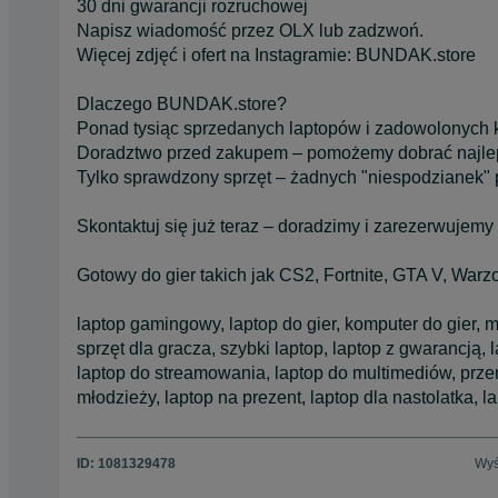
30 dni gwarancji rozruchowej
Napisz wiadomość przez OLX lub zadzwoń.
Więcej zdjęć i ofert na Instagramie: BUNDAK.store
Dlaczego BUNDAK.store?
Ponad tysiąc sprzedanych laptopów i zadowolonych 
Doradztwo przed zakupem – pomożemy dobrać najle
Tylko sprawdzony sprzęt – żadnych "niespodzianek" 
Skontaktuj się już teraz – doradzimy i zarezerwujemy 
Gotowy do gier takich jak CS2, Fortnite, GTA V, Warz
laptop gamingowy, laptop do gier, komputer do gier, 
sprzęt dla gracza, szybki laptop, laptop z gwarancją,
laptop do streamowania, laptop do multimediów, przen
młodzieży, laptop na prezent, laptop dla nastolatka, l
ID:
1081329478
Wyś