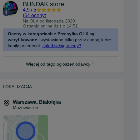
BUNDAK.store
4.9
/
5
(
64 oceny
)
Na OLX od
listopada 2020
Ostatnio online dziś o 14:51
Oceny w kategoriach z Przesyłką OLX są
weryfikowane
i wystawiane tylko przez osoby, które
kupiły przedmiot.
Jak działają oceny?
Więcej od tego ogłoszeniodawcy
LOKALIZACJA
Warszawa
,
Białołęka
Mazowieckie