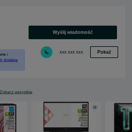
Wyślij wiadomość
Pokaż
xxx xxx xxx
ane
i
k działają
Zobacz wszystkie