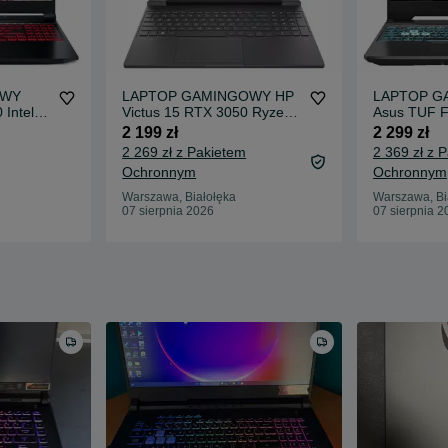
OWY
LAPTOP GAMINGOWY HP
LAPTOP G
 Intel
Victus 15 RTX 3050 Ryzen
Asus TUF F
5 5600H 144hz
i5-11400H 
2 199 zł
2 299 zł
2 269 zł z Pakietem
2 369 zł z 
Ochronnym
Ochronnym
Warszawa, Białołęka
Warszawa, Bi
07 sierpnia 2026
07 sierpnia 2