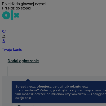
Przejdź do głównej części
Przejdź do stopki
Czat
Twoje konto
Dodaj ogłoszenie
Dla biznesu
opens in a new tab
Sprzedajesz, oferujesz usługi lub rekrutujesz
pracowników?
Zobacz, jak dzięki naszym rozwiązaniom dl
firm możesz dotrzeć do milionów użytkowników — i osiągną
swoje cele.