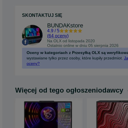
SKONTAKTUJ SIĘ
BUNDAKstore
4.9
/
5
(
64 oceny
)
Na OLX od
listopada 2020
Ostatnio online w dniu 05 sierpnia 2026
Oceny w kategoriach z Przesyłką OLX są weryfikow
wystawiane tylko przez osoby, które kupiły przedmiot.
Ja
oceny?
Więcej od tego ogłoszeniodawcy