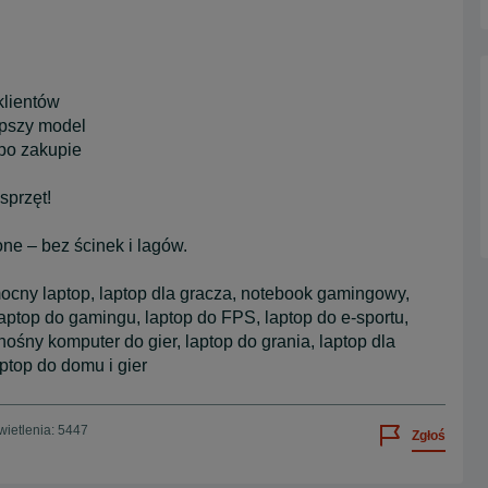
klientów
pszy model
po zakupie
sprzęt!
one – bez ścinek i lagów.
mocny laptop, laptop dla gracza, notebook gamingowy,
 laptop do gamingu, laptop do FPS, laptop do e-sportu,
ośny komputer do gier, laptop do grania, laptop dla
aptop do domu i gier
ietlenia: 5447
Zgłoś