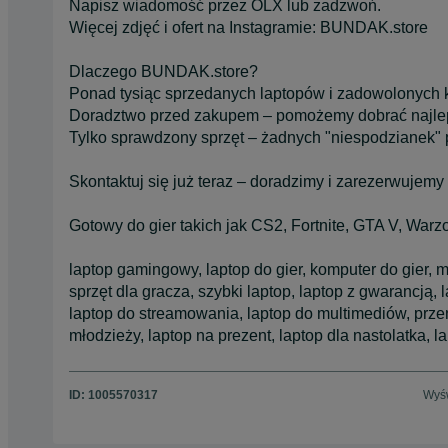
Napisz wiadomość przez OLX lub zadzwoń.
Więcej zdjęć i ofert na Instagramie: BUNDAK.store
Dlaczego BUNDAK.store?
Ponad tysiąc sprzedanych laptopów i zadowolonych 
Doradztwo przed zakupem – pomożemy dobrać najle
Tylko sprawdzony sprzęt – żadnych "niespodzianek" 
Skontaktuj się już teraz – doradzimy i zarezerwujemy 
Gotowy do gier takich jak CS2, Fortnite, GTA V, Warz
laptop gamingowy, laptop do gier, komputer do gier, 
sprzęt dla gracza, szybki laptop, laptop z gwarancją,
laptop do streamowania, laptop do multimediów, przen
młodzieży, laptop na prezent, laptop dla nastolatka, l
ID:
1005570317
Wyśw