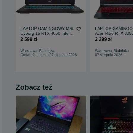
LAPTOP GAMINGOWY MSI
LAPTOP GAMING
Cyborg 15 RTX 4050 Intel
Acer Nitro RTX 3050
i5-13420H 144 hz
i5-11400H 144 hz
2 599 zł
2 299 zł
Warszawa, Białołęka
Warszawa, Białołęka
Odświeżono dnia 07 sierpnia 2026
07 sierpnia 2026
Zobacz też