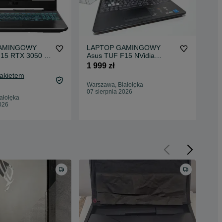
AMINGOWY
LAPTOP GAMINGOWY
LA
15 RTX 3050 Ti
Asus TUF F15 NVidia
As
144 hz
GeForce RTX Intel Core
6G
1 999 zł
3 4
komputer
ko
Pakietem
3 5
Warszawa, Białołęka
Oc
07 sierpnia 2026
ałołęka
War
026
Odś