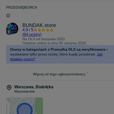
Skontaktuj się już teraz – doradzimy i zarezerwujemy sprzęt!
PRZEDSIĘBIORCA
Gotowy do gier takich jak CS2, Fortnite, GTA V, Warzone – bez
ścinek i lagów.
laptop gamingowy, laptop do gier, komputer do gier, mocny laptop,
laptop dla gracza, notebook gamingowy, sprzęt dla gracza, szybki
BUNDAK.store
laptop, laptop z gwarancją, laptop do gamingu, laptop do FPS,
4.9
/
5
laptop do e-sportu, laptop do streamowania, laptop do multimediów
(
64 oceny
)
przenośny komputer do gier, laptop do grania, laptop dla młodzieży
Na OLX od
listopada 2020
laptop na prezent, laptop dla nastolatka, laptop do domu i gier
Ostatnio online w dniu 05 sierpnia 2026
Oceny w kategoriach z Przesyłką OLX są weryfikowane
i
wystawiane tylko przez osoby, które kupiły przedmiot.
Jak
działają oceny?
Więcej od tego ogłoszeniodawcy
Warszawa
,
Białołęka
Mazowieckie