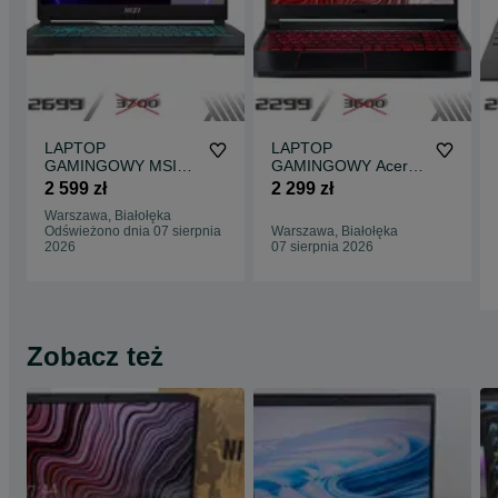
LAPTOP
LAPTOP
GAMINGOWY MSI
GAMINGOWY Acer
Cyborg 15 RTX 4050
Nitro RTX 3050 Intel
2 599 zł
2 299 zł
Intel i5-13420H 144
i5-11400H 144 hz
Warszawa, Białołęka
hz
Odświeżono dnia 07 sierpnia
Warszawa, Białołęka
2026
07 sierpnia 2026
Zobacz też