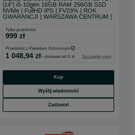
|14"| i5-10gen 16GB RAM 256GB SSD
NVMe | FullHD IPS | FV23% | ROK
GWARANCJI | WARSZAWA CENTRUM |
Tylko przedmiot
999 zł
Przedmiot z Pakietem Ochronnym
1 048,94 zł
+ dostawa od 0 zł
Szczegóły ceny
Kup
Wyślij wiadomość
Zadzwoń