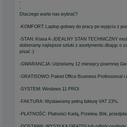
-
-
Dlaczego warto nas wybrać?
-KOMFORT: Laptop gotowy do pracy po wyjęciu z pud
-STAN: Klasa A-,IDEALNY STAN TECHNICZNY możliwe
dobieramy najlepsze sztuki z asortymentu dbając o za
pisać :)
-GWARANCJA: Udzielamy 12 miesięcy pisemnej Gwa
-GRATISOWO: Pakiet Office Business Professional i
-SYSTEM: Windows 11 PRO!
-FAKTURA: Wystawiamy pełną fakturę VAT 23%.
-PŁATNOŚĆ: Płatności Kartą, Przelew, Blik, przedpła
-DOSTAWA: WYSYŁKA GRATIS! lub odbiór osobisty.