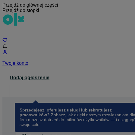
Przejdź do głównej części
Przejdź do stopki
Czat
Twoje konto
Dodaj ogłoszenie
Dla biznesu
opens in a new tab
Sprzedajesz, oferujesz usługi lub rekrutujesz
pracowników?
Zobacz, jak dzięki naszym rozwiązaniom dl
firm możesz dotrzeć do milionów użytkowników — i osiągną
swoje cele.