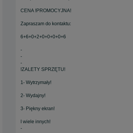
CENA !PROMOCYJNA!
Zapraszam do kontaktu:
6+6+0+2+0+0+0+0+6
-
-
-
!ZALETY SPRZĘTU!
1- Wytrzymały!
2- Wydajny!
3- Piękny ekran!
I wiele innych!
-