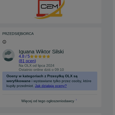
PRZEDSIĘBIORCA
Iguana Wiktor Silski
4.8
/
5
(
81 ocen
)
Na OLX od
lipca 2024
Ostatnio online dziś o 09:10
Oceny w kategoriach z Przesyłką OLX są
weryfikowane
i wystawiane tylko przez osoby, które
kupiły przedmiot.
Jak działają oceny?
Więcej od tego ogłoszeniodawcy