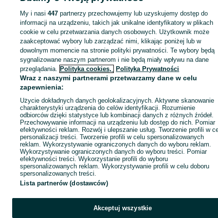
KATEGORIA
My i nasi
447
partnerzy przechowujemy lub uzyskujemy dostęp do
informacji na urządzeniu, takich jak unikalne identyfikatory w plikach
cookie w celu przetwarzania danych osobowych. Użytkownik może
ID:
1066915421
Wyświetlenia: 7
zaakceptować wybory lub zarządzać nimi, klikając poniżej lub w
dowolnym momencie na stronie polityki prywatności. Te wybory będą
sygnalizowane naszym partnerom i nie będą miały wpływu na dane
Kup
przeglądania.
Polityka cookies,
Polityka Prywatności
Wraz z naszymi partnerami przetwarzamy dane w celu
zapewnienia:
Użycie dokładnych danych geolokalizacyjnych. Aktywne skanowanie
charakterystyki urządzenia do celów identyfikacji. Rozumienie
odbiorców dzięki statystyce lub kombinacji danych z różnych źródeł.
Przechowywanie informacji na urządzeniu lub dostęp do nich. Pomiar
efektywności reklam. Rozwój i ulepszanie usług. Tworzenie profili w c
personalizacji treści. Tworzenie profili w celu spersonalizowanych
reklam. Wykorzystywanie ograniczonych danych do wyboru reklam.
Wykorzystywanie ograniczonych danych do wyboru treści. Pomiar
efektywności treści. Wykorzystanie profili do wyboru
spersonalizowanych reklam. Wykorzystywanie profili w celu doboru
spersonalizowanych treści.
Lista partnerów (dostawców)
Akceptuj wszystkie