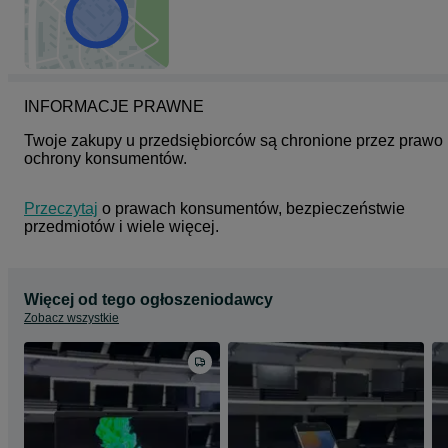
-
-
Specyfikacja:
Procesor:
Model: Intel Core i5-8250U
INFORMACJE PRAWNE
Rdzenie/wątki: 4/8
Twoje zakupy u przedsiębiorców są chronione przez prawo 
Pamięć:
RAM: 16GB DDR4
ochrony konsumentów.
Dysk: 256GB SSD m2 NVMe
Ekran:
Przeczytaj
 o prawach konsumentów, bezpieczeństwie 
Wielkość: 13,3”
przedmiotów i wiele więcej.
Rozdzielczość: 1920x1080 (Full HD)
Procesory Graficzne:
Zintegrowana: Intel UHD Graphics
Więcej od tego ogłoszeniodawcy
Złącza:
Zobacz wszystkie
-HDMI,
-USB 3.2 typ A Gen 1,
-minijack 3,5 mm (audio)
-
-
-
Rozmawiamy w języku Polskim, English, Русский