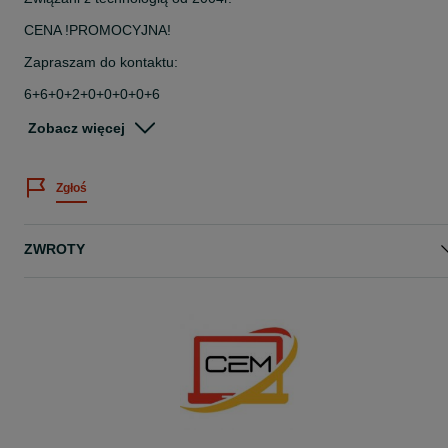
CENA !PROMOCYJNA!
Zapraszam do kontaktu:
6+6+0+2+0+0+0+0+6
-
Zobacz więcej
-
-
!ZALETY SPRZĘTU!
Zgłoś
1- Poręczny!
2- Aluminiowe wykończenia!
ZWROTY
3- Ekran FullHD!
I wiele innych!
-
-
-
Dlaczego warto nas wybrać?
-KOMFORT: Laptop gotowy do pracy po wyjęciu z pudełka!
-STAN: Klasa A-,IDEALNY STAN TECHNICZNY możliwe ryski,
wgniotki, pęknięcia Zawsze dobieramy najlepsze sztuki z