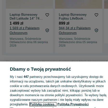
W prawie każdym modelu istnieje możliwość konfiguracji
podzespołów – zakres zmian zależny jest od specyfikacji techniczn
danego urządzenia.
Laptop Biznesowy
Laptop Biznesowy
Dell Latitude 14" 7430
Fujitsu LifeBook
i7-12gen 16GB RAM
U7410 |14"| i5-10gen
1 499 zł
899 zł
256GB SSD FHD |
16GB 256GB SSD |
1 569 zł z Pakietem
944,34 zł z Pakietem
WAKACYJNA
FullH IPS | Rok
Ochronnym
Ochronnym
PROMOCJA
Gwarancji! | MEGA
Wytrzymały!
Warszawa, Śródmieście
Warszawa, Śródmieście
Odświeżono dnia 06 sierpnia
Odświeżono dnia 05 sierpnia
2026
2026
Strona główna
Elektronika
Komputery
Laptopy
Dell
Dell - Mazowieckie
Dell - Warszawa
Dell - Śródmieście
Dbamy o Twoją prywatność
My i nasi
447
partnerzy przechowujemy lub uzyskujemy dostęp do
KATEGORIA
informacji na urządzeniu, takich jak unikalne identyfikatory w plikach
cookie w celu przetwarzania danych osobowych. Użytkownik może
zaakceptować wybory lub zarządzać nimi, klikając poniżej lub w
ID:
1076662075
Wyświetlenia: 12
dowolnym momencie na stronie polityki prywatności. Te wybory będą
sygnalizowane naszym partnerom i nie będą miały wpływu na dane
Zadzwoń / SMS
Wyślij wiadomość
przeglądania.
Polityka cookies,
Polityka Prywatności