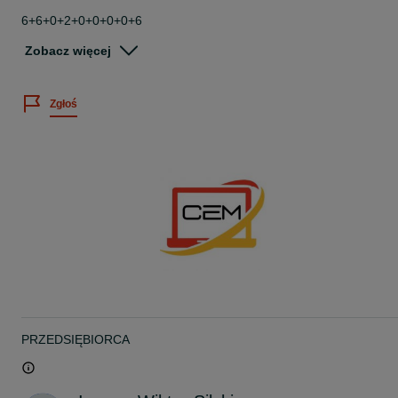
6+6+0+2+0+0+0+0+6
-
Zobacz więcej
-
-
!ZALETY SPRZĘTU!
Zgłoś
1- Lekki i poręczny!
2- Mocne parametry!
3- Piękny ekran!
I wiele innych!
-
-
-
Dlaczego warto nas wybrać?
-KOMFORT: Laptop gotowy do pracy po wyjęciu z pudełka!
-STAN: Klasa B,IDEALNY STAN TECHNICZNY możliwe ryski,
wgniotki, pęknięcia, ślady po naklejkach. Zawsze dobieramy
PRZEDSIĘBIORCA
najlepsze sztuki z asortymentu dbając o zadowolenie klienta. Po
dokładne zdjęcia sztuki proszę pisać :)
-GWARANCJA: Udzielamy 12 miesięcy pisemnej Gwarancji.