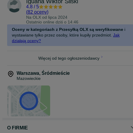
Iguana Wiktor Silski
4.8
/
5
-GRATISOWO: Pakiet Office Business Professional i Adobe Reader
(
82 oceny
)
-SYSTEM: Windows 11 PRO!
Na OLX od
lipca 2024
Ostatnio online dziś o 14:46
-FAKTURA: Wystawiamy pełną fakturę VAT 23%.
Oceny w kategoriach z Przesyłką OLX są weryfikowane
i
wystawiane tylko przez osoby, które kupiły przedmiot.
Jak
-PŁATNOŚĆ: Płatności Kartą, Przelew, Blik, przedpłata lub
pobraniem.
działają oceny?
-DOSTAWA: WYSYŁKA GRATIS! lub odbiór osobisty.
Więcej od tego ogłoszeniodawcy
-WAŻNOŚĆ OFERTY: do wyczerpania zapasów
-
-
Warszawa
,
Śródmieście
-
W ZESTAWIE Z SPRZĘTEM:
Mazowieckie
-Ładowarka
-Karta gwarancyjna
-Gratis niespodzianka!
-
-
-
Specyfikacja:
O FIRMIE