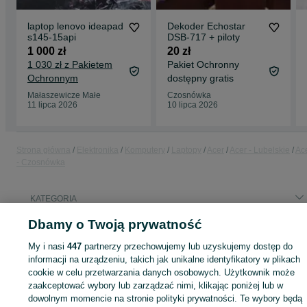
laptop lenovo ideapad
Dekoder Echostar
s145-15api
DSB-717 + piloty
1 000 zł
20 zł
1 030 zł z Pakietem
Pakiet Ochronny
Ochronnym
dostępny gratis
Małaszewicze Małe
Czosnówka
11 lipca 2026
10 lipca 2026
Strona główna
Elektronika
Komputery
Laptopy
Acer
Acer - Lubelskie
Ac
- Czosnówka
KATEGORIA
Dbamy o Twoją prywatność
ID:
855533747
Wyświetlenia: 6
My i nasi
447
partnerzy przechowujemy lub uzyskujemy dostęp do
informacji na urządzeniu, takich jak unikalne identyfikatory w plikach
cookie w celu przetwarzania danych osobowych. Użytkownik może
zaakceptować wybory lub zarządzać nimi, klikając poniżej lub w
Zaloguj się lub załóż konto na OLX, aby skontaktować się z t
dowolnym momencie na stronie polityki prywatności. Te wybory będą