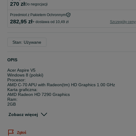
270 zł
do negocjacji
Przedmiot z Pakietem Ochronnym
282,95 zł
+ dostawa od 10,49 zł
Szczegóły ceny
Stan: Używane
OPIS
Acer Aspire V5
Windows 8 (polski)
Procesor:
AMD C-70 APU with Radeon(tm) HD Graphics 1.00 GHz
Karta graficzna:
AMD Radeon HD 7290 Graphics
Ram:
2GB
Dysk:
Acer(C:)
Zobacz więcej
280 GB
Laptop sprawny , wymieniona pasta termoprzewodząca , mały ,
podręczny , wydajny , jedyną wadą jest to , że laptop działa tylko
Zgłoś
pod ładowarką !!