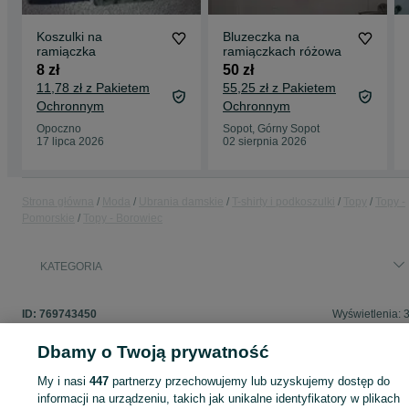
Koszulki na
Bluzeczka na
ramiączka
ramiączkach różowa
8 zł
50 zł
11,78 zł z Pakietem
55,25 zł z Pakietem
Ochronnym
Ochronnym
Opoczno
Sopot, Górny Sopot
17 lipca 2026
02 sierpnia 2026
Strona główna
Moda
Ubrania damskie
T-shirty i podkoszulki
Topy
Topy -
Pomorskie
Topy - Borowiec
KATEGORIA
ID:
769743450
Wyświetlenia: 
Dbamy o Twoją prywatność
My i nasi
447
partnerzy przechowujemy lub uzyskujemy dostęp do
Zaloguj się lub załóż konto na OLX, aby skontaktować się z t
informacji na urządzeniu, takich jak unikalne identyfikatory w plikach