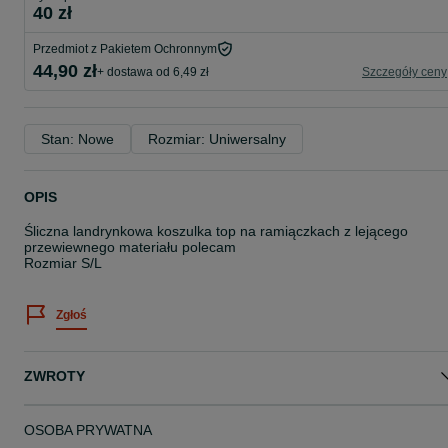
40 zł
Przedmiot z Pakietem Ochronnym
44,90 zł
+ dostawa od 6,49 zł
Szczegóły ceny
Stan: Nowe
Rozmiar: Uniwersalny
OPIS
Śliczna landrynkowa koszulka top na ramiączkach z lejącego
przewiewnego materiału polecam
Rozmiar S/L
Zgłoś
ZWROTY
OSOBA PRYWATNA