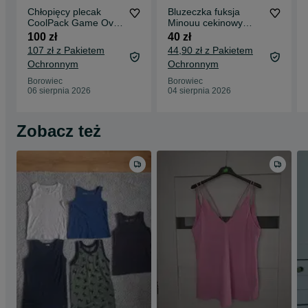
Chłopięcy plecak
Bluzeczka fuksja
CoolPack Game Over
Minouu cekinowy
+ worek + gratis
królik rozmiar
100 zł
40 zł
piórnik
uniewersalny
107 zł z Pakietem
44,90 zł z Pakietem
Ochronnym
Ochronnym
Borowiec
Borowiec
06 sierpnia 2026
04 sierpnia 2026
Zobacz też