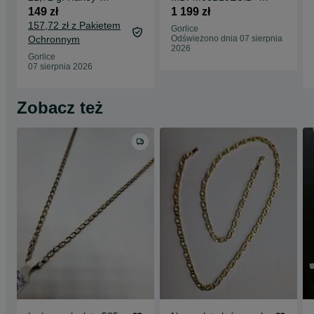
Devitson -
Madej Gorlice
149 zł
1 199 zł
komismadej.pl Gorlice
Mickiewicza -
157,72 zł z Pakietem
Gorlice
Ochronnym
Odświeżono dnia 07 sierpnia
2026
Gorlice
07 sierpnia 2026
Zobacz też