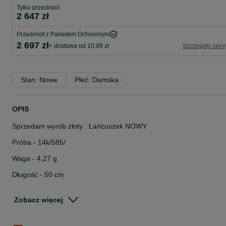
Tylko przedmiot
2 647 zł
Przedmiot z Pakietem Ochronnym
2 697 zł
+ dostawa od 10,99 zł
Szczegóły ceny
Stan: Nowe
Płeć: Damska
OPIS
Sprzedam wyrób złoty : Łańcuszek NOWY
Próba - 14k/585/
Waga - 4,27 g
Długość - 50 cm
Przed zakupem proszę o kontakt w celu potwierdzenia dostępności
towaru.
Zobacz więcej
Zajmujemy się skupem szeroko pojętej elektroniki, elektronarzędzi,
rowerów, biżuterii złotej i nie tylko!