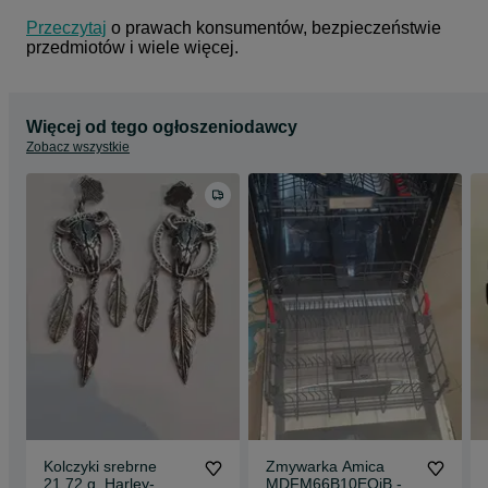
Przeczytaj
 o prawach konsumentów, bezpieczeństwie 
przedmiotów i wiele więcej.
Więcej od tego ogłoszeniodawcy
Zobacz wszystkie
Kolczyki srebrne
Zmywarka Amica
21,72 g. Harley-
MDFM66B10EOiB -