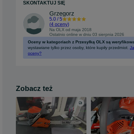
SKONTAKTUJ SIĘ
Grzegorz
5.0
/
5
(
4 oceny
)
Na OLX od
maja 2018
Ostatnio online w dniu 03 sierpnia 2026
Oceny w kategoriach z Przesyłką OLX są weryfikow
wystawiane tylko przez osoby, które kupiły przedmiot.
Ja
oceny?
Zobacz też