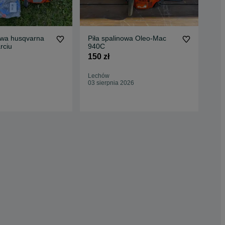
owa husqvarna
Piła spalinowa Oleo-Mac
Pil
tarciu
940C
Mac
NO
150 zł
2 1
2 2
Lechów
Oc
03 sierpnia 2026
Rze
03 