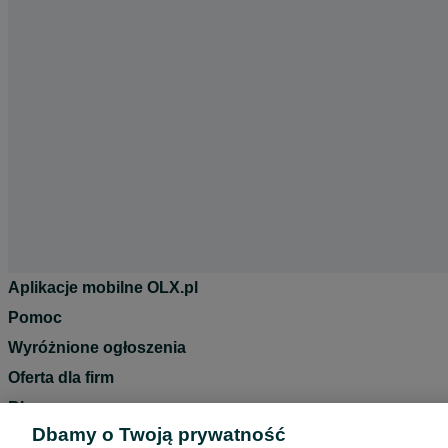
Aplikacje mobilne OLX.pl
Pomoc
Wyróżnione ogłoszenia
Oferta dla firm
Blog
Dbamy o Twoją prywatność
Regulamin