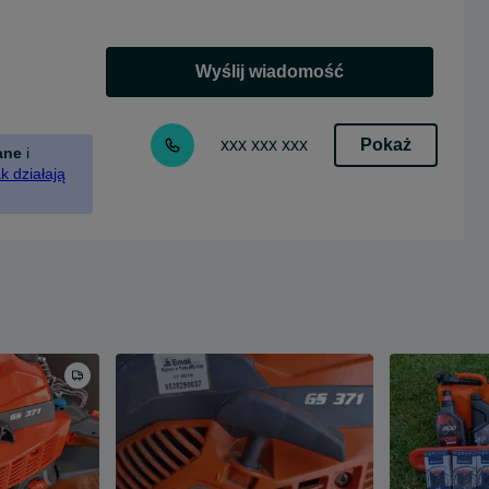
Wyślij wiadomość
Pokaż
xxx xxx xxx
ane
i
k działają