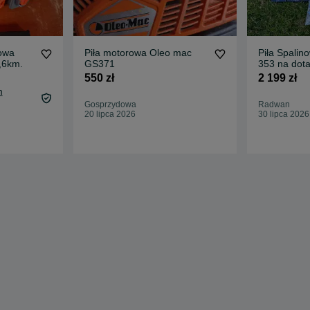
nowa
Piła motorowa Oleo mac
Piła Spalin
,6km.
GS371
353 na do
550 zł
2 199 zł
m
Gosprzydowa
Radwan
20 lipca 2026
30 lipca 2026