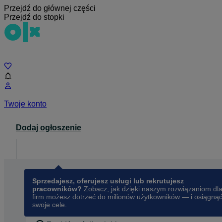
Przejdź do głównej części
Przejdź do stopki
Czat
Twoje konto
Dodaj ogłoszenie
Dla biznesu
opens in a new tab
Sprzedajesz, oferujesz usługi lub rekrutujesz
pracowników?
Zobacz, jak dzięki naszym rozwiązaniom dl
firm możesz dotrzeć do milionów użytkowników — i osiągną
swoje cele.