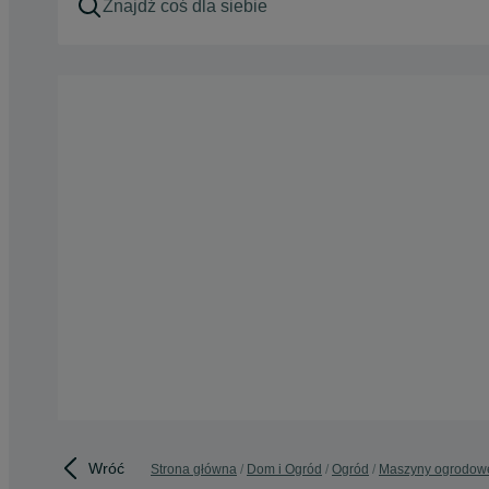
Wróć
Strona główna
Dom i Ogród
Ogród
Maszyny ogrodow