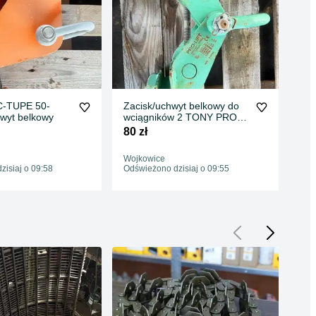
C-TUPE 50-
Zacisk/uchwyt belkowy do
Zac
wyt belkowy
wciągników 2 TONY PRO-
wc
LIFT BK020HD 80-320mm
LI
80 zł
100
Wojkowice
Woj
isiaj o 09:58
Odświeżono dzisiaj o 09:55
Odś