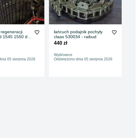
 regeneracji
łańcuch podajnik pochyły
New
d 1545 1550 dł
claas 530034 - raibud
po
 inne
ТС5
440 zł
810
54;
Wydrowice
Ter
nia 05 sierpnia 2026
Odświeżono dnia 05 sierpnia 2026
16 