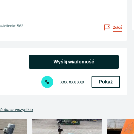
wietlenia: 563
Zgłoś
Wyślij wiadomość
Pokaż
xxx xxx xxx
Zobacz wszystkie