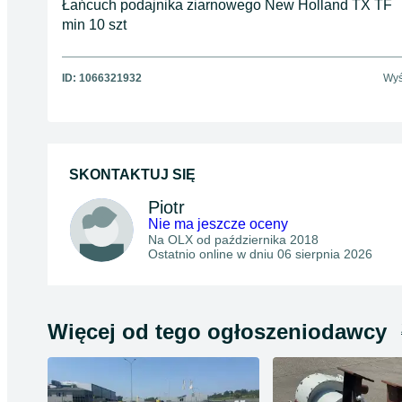
Łańcuch podajnika ziarnowego New Holland TX TF
min 10 szt
ID:
1066321932
Wyś
SKONTAKTUJ SIĘ
Piotr
Nie ma jeszcze oceny
Na OLX od
października 2018
Ostatnio online w dniu 06 sierpnia 2026
Więcej od tego ogłoszeniodawcy