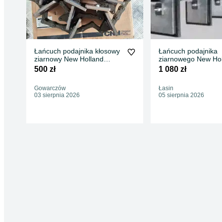
Łańcuch podajnika kłosowy
Łańcuch podajnika
ziarnowy New Holland
ziarnowego New Ho
1520, 1530, 1540, 1545,
62, TX 63, TX 64, T
500 zł
1 080 zł
1550, 8030, 8040, 8050,
8055, 8060, 8070, 8080,
Gowarczów
Łasin
TX30, TX32, TX34, TX36,
03 sierpnia 2026
05 sierpnia 2026
TC52