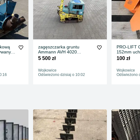
lkową
zagęszczarka gruntu
PRO-LIFT 
żywany
Ammann AVH 4020
152mm uch
sprawna silnik do poprawy
5 500 zł
100 zł
Wojkowice
Wojkowice
0:16
Odświeżono dzisiaj o 10:02
Odświeżono dz