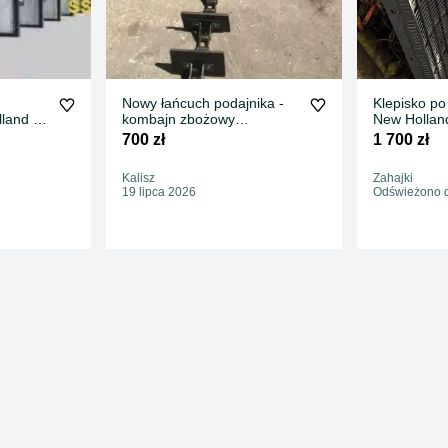
Nowy łańcuch podajnika -
Klepisko po
lland TX
kombajn zbożowy
New Hollan
X 65
kompletny S55 Elite
1265MM
700 zł
1 700 zł
Kalisz
Zahajki
19 lipca 2026
Odświeżono d