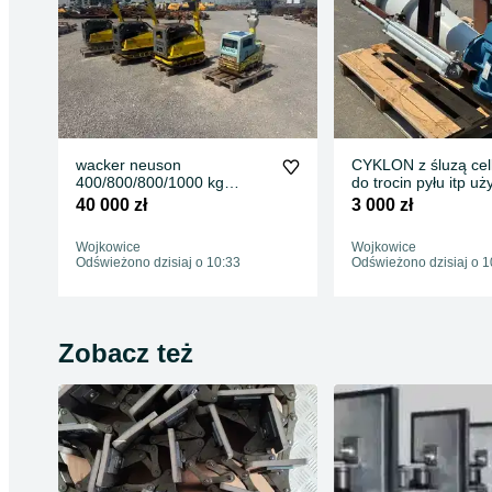
wacker neuson
CYKLON z śluzą ce
400/800/800/1000 kg
do trocin pyłu itp u
komplet 4 zagęszczarki
stan dobry
40 000 zł
3 000 zł
gruntu
Wojkowice
Wojkowice
Odświeżono dzisiaj o 10:33
Odświeżono dzisiaj o 1
Zobacz też