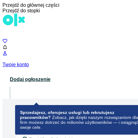
Przejdź do głównej części
Przejdź do stopki
Czat
Twoje konto
Dodaj ogłoszenie
Dla biznesu
opens in a new tab
Sprzedajesz, oferujesz usługi lub rekrutujesz
pracowników?
Zobacz, jak dzięki naszym rozwiązaniom dl
firm możesz dotrzeć do milionów użytkowników — i osiągną
swoje cele.