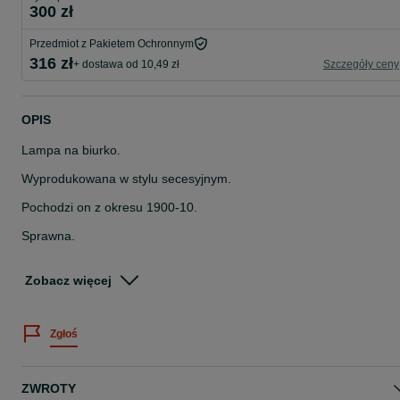
300 zł
Przedmiot z Pakietem Ochronnym
316 zł
+ dostawa od 10,49 zł
Szczegóły ceny
OPIS
Lampa na biurko.
Wyprodukowana w stylu secesyjnym.
Pochodzi on z okresu 1900-10.
Sprawna.
Forma lampy stanowi kwintesencję stylu secesyjnego.
Zobacz więcej
Rarytas dla każdego pasjonata
i znawcy dobrego stylu.
Zgłoś
Lampa była poddana renowacji
dzięki czemu w pełni zachowuje swoją funkcjonalność.
ZWROTY