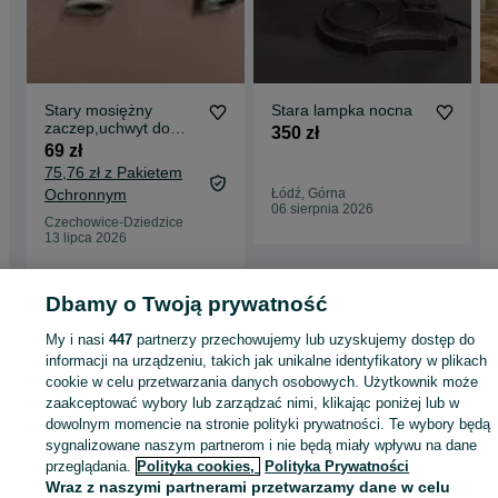
Stary mosiężny
Stara lampka nocna
zaczep,uchwyt do
350 zł
lampa,żyrandol
69 zł
itp.cena za 1 sztukę
75,76 zł z Pakietem
Ochronnym
Łódź, Górna
06 sierpnia 2026
Czechowice-Dziedzice
13 lipca 2026
Dbamy o Twoją prywatność
Strona główna
Antyki i Kolekcje
Antyki
Stare oświetlenie
Lampki
Lampki 
My i nasi
447
partnerzy przechowujemy lub uzyskujemy dostęp do
Pomorskie
Lampki - Grabno
informacji na urządzeniu, takich jak unikalne identyfikatory w plikach
cookie w celu przetwarzania danych osobowych. Użytkownik może
zaakceptować wybory lub zarządzać nimi, klikając poniżej lub w
KATEGORIA
dowolnym momencie na stronie polityki prywatności. Te wybory będą
sygnalizowane naszym partnerom i nie będą miały wpływu na dane
ID:
731332604
Wyświetlenia: 5
przeglądania.
Polityka cookies,
Polityka Prywatności
Wraz z naszymi partnerami przetwarzamy dane w celu