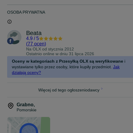
Lampka posiada iryzujący klosz.
Prezentuje się bardzo okazale co zresztą widać na zdjęciach.
OSOBA PRYWATNA
Stan : dobry
Polska, lata 1900-10
Beata
4.9
/
5
Podstawa 14,5x7,5 cm
(
77 ocen
)
Na OLX od
stycznia 2012
Wysokość do końca klosza jak na zdjęciu 34 cm. Przechylenie
Ostatnio online w dniu 31 lipca 2026
klosza można regulować.
Oceny w kategoriach z Przesyłką OLX są weryfikowane
i
wystawiane tylko przez osoby, które kupiły przedmiot.
Jak
działają oceny?
Więcej od tego ogłoszeniodawcy
Grabno
,
Pomorskie