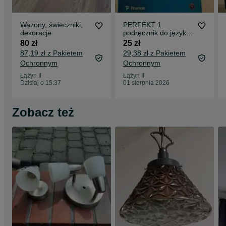
Wazony, świeczniki,
PERFEKT 1
dekoracje
podręcznik do języka
niemieckiego
80 zł
25 zł
87,19 zł z Pakietem
29,38 zł z Pakietem
Ochronnym
Ochronnym
Łążyn II
Łążyn II
Dzisiaj o 15:37
01 sierpnia 2026
Zobacz też