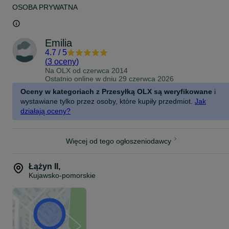
OSOBA PRYWATNA
Emilia
4.7
/
5
(
3 oceny
)
Na OLX od
czerwca 2014
Ostatnio online w dniu 29 czerwca 2026
Oceny w kategoriach z Przesyłką OLX są weryfikowane
i
wystawiane tylko przez osoby, które kupiły przedmiot.
Jak
działają oceny?
Więcej od tego ogłoszeniodawcy
Łążyn II
,
Kujawsko-pomorskie