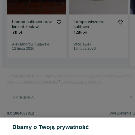
Lampa sufitowa oraz
Lampa wisząca
kinkiet zestaw
sufitowa
70 zł
149 zł
Aleksandrów Kujawski
Włocławek
12 lipca 2026
16 lipca 2026
Strona główna
Dom i Ogród
Oświetlenie
Lampy
Lampy wiszące
Lampy
wiszące - Kujawsko-pomorskie
Lampy wiszące - Łążyn II
KATEGORIA
ID:
1064087012
Wyświetlenia: 
Dbamy o Twoją prywatność