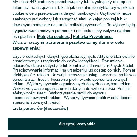
My i nasi
447
partnerzy przechowujemy lub uzyskujemy dostęp do
Zaloguj się lub załóż konto na OLX, aby skontaktować się z t
informacji na urządzeniu, takich jak unikalne identyfikatory w plikach
sprzedającym
cookie w celu przetwarzania danych osobowych. Użytkownik może
zaakceptować wybory lub zarządzać nimi, klikając poniżej lub w
dowolnym momencie na stronie polityki prywatności. Te wybory będą
sygnalizowane naszym partnerom i nie będą miały wpływu na dane
Zaloguj się / Załóż konto
przeglądania.
Polityka cookies,
Polityka Prywatności
Wraz z naszymi partnerami przetwarzamy dane w celu
Kup
zapewnienia:
Użycie dokładnych danych geolokalizacyjnych. Aktywne skanowanie
charakterystyki urządzenia do celów identyfikacji. Rozumienie
odbiorców dzięki statystyce lub kombinacji danych z różnych źródeł.
Przechowywanie informacji na urządzeniu lub dostęp do nich. Pomiar
efektywności reklam. Rozwój i ulepszanie usług. Tworzenie profili w c
personalizacji treści. Tworzenie profili w celu spersonalizowanych
reklam. Wykorzystywanie ograniczonych danych do wyboru reklam.
Wykorzystywanie ograniczonych danych do wyboru treści. Pomiar
efektywności treści. Wykorzystanie profili do wyboru
spersonalizowanych reklam. Wykorzystywanie profili w celu doboru
spersonalizowanych treści.
Lista partnerów (dostawców)
Akceptuj wszystkie