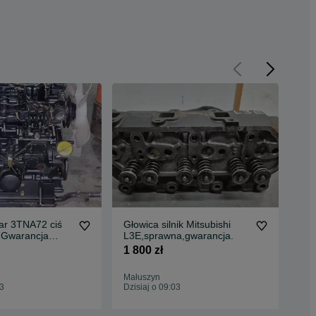
ar 3TNA72 ciś
Głowica silnik Mitsubishi
Sil
 Gwarancja
L3E,sprawna,gwarancja.
spr
1 800 zł
12 
Małuszyn
Mał
03
Dzisiaj o 09:03
Dzis