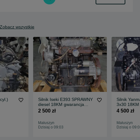
Zobacz wszystkie
cyl.)
Silnik Iseki E393 SPRAWNY
Silnik Yanm
diesel 18KM gwarancja
3x30 18KM
rozruch
rozruch.
2 500 zł
4 500 zł
Małuszyn
Małuszyn
Dzisiaj o 09:03
Dzisiaj o 09: