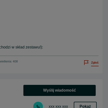
chodzi w skład zestawu!):
ietlenia: 408
Zgłoś
Wyślij wiadomość
Pokaż
xxx xxx xxx