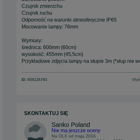
Czujnik zmierzchu
Czujnik ruchu
Odporność na warunki atmosferyczne IP65
Mocowanie lampy: 76mm
Wymiary:
średnica: 600mm (60cm)
wysokość: 455mm (45,5cm)
Przykładowe zdjęcia lampy na słupie 3m (*słup nie w
ID:
935125793
Wyśw
SKONTAKTUJ SIĘ
Sanko Poland
Nie ma jeszcze oceny
Na OLX od
maja 2016