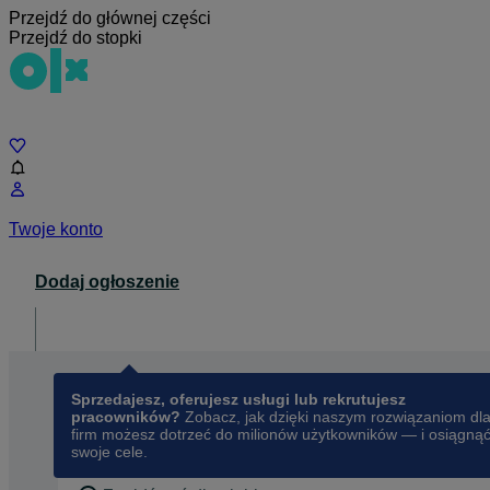
Przejdź do głównej części
Przejdź do stopki
Czat
Twoje konto
Dodaj ogłoszenie
Dla biznesu
opens in a new tab
Sprzedajesz, oferujesz usługi lub rekrutujesz
pracowników?
Zobacz, jak dzięki naszym rozwiązaniom dl
firm możesz dotrzeć do milionów użytkowników — i osiągną
swoje cele.