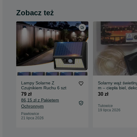
Zobacz też
Lampy Solarne Z
Solarny wąż świetln
Czujnikiem Ruchu 6 szt
m – ciepła biel, dek
oświetlenie
79 zł
30 zł
86,15 zł z Pakietem
Ochronnym
Tułowice
19 lipca 2026
Pawłowice
21 lipca 2026