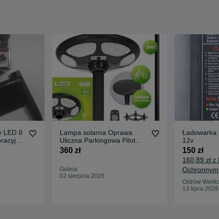
y LED 8
Lampa solarna Oprawa
Ładowarka b
oracyjne
Uliczna Parkingowa Pilot
12v
Maszt 3 m
360 zł
150 zł
160,89 zł z
Golina
Ochronnym
02 sierpnia 2026
Ostrów Wielk
13 lipca 2026