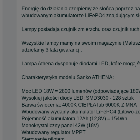
Energię do działania czerpiemy ze słońca poprzez p
wbudowanym akumulatorze LiFePO4 znajdującym się
Lampy posiadają czujnik zmierzchu oraz czujnik ruch
Wszystkie lampy mamy na swoim magazynie (Małuszy
udzielamy 3 lata gwarancji.
Lampa Athena dysponuje diodami LED, które mogą ś
Charakterystyka modelu Sanko ATHENA:
Moc LED 18W = 2800 lumenów (odpowiadające 180W
Wysokiej jakości diody LED: SMD3030 - 128 sztuk
Barwa świecenia: 4000K CIEPŁA lub 6000K ZIMNA
Wbudowany wydajny akumulator LiFePO4 (Litowo-żela
Pojemność akumulatora 12Ah (12,8V) = 154Wh
Monokrystaliczny panel 42W (18V)
Wbudowany regulator MPPT
Sterowanie pilotem