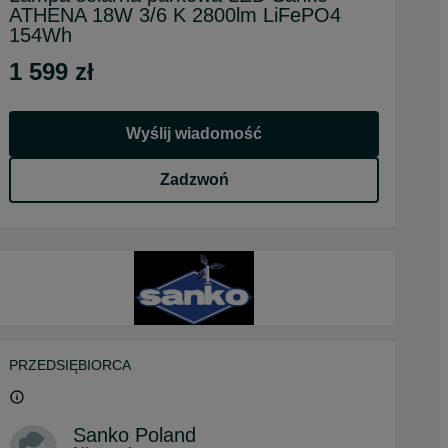
ATHENA 18W 3/6 K 2800lm LiFePO4
154Wh
1 599 zł
Wyślij wiadomość
Zadzwoń
PRZEDSIĘBIORCA
Sanko Poland