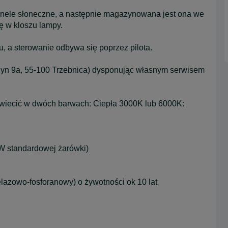
anele słoneczne, a następnie magazynowana jest ona we
 w kloszu lampy.
u, a sterowanie odbywa się poprzez pilota.
n 9a, 55-100 Trzebnica) dysponując własnym serwisem
wiecić w dwóch barwach: Ciepła 3000K lub 6000K:
 standardowej żarówki)
zowo-fosforanowy) o żywotności ok 10 lat