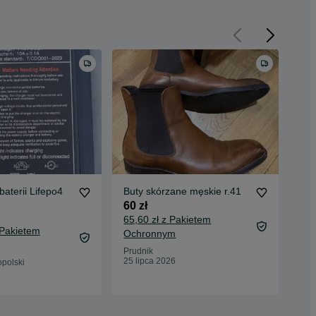
aterii Lifepo4
Buty skórzane męskie r.41
Lam
Dek
60 zł
tra
29 
65,60 zł z Pakietem
 Pakietem
34,
Ochronnym
Oc
Prudnik
25 lipca 2026
opolski
Kro
13 