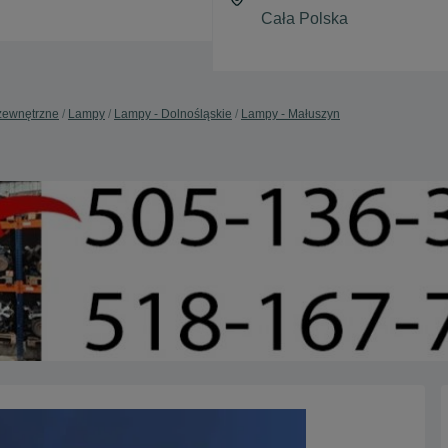
zewnętrzne
Lampy
Lampy - Dolnośląskie
Lampy - Małuszyn