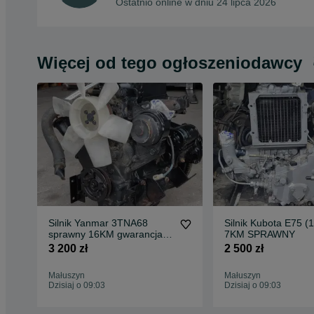
Ostatnio online w dniu 24 lipca 2026
Więcej od tego ogłoszeniodawcy
Silnik Yanmar 3TNA68
Silnik Kubota E75 (1
sprawny 16KM gwarancja
7KM SPRAWNY
rozruchowa
3 200 zł
2 500 zł
Małuszyn
Małuszyn
Dzisiaj o 09:03
Dzisiaj o 09:03