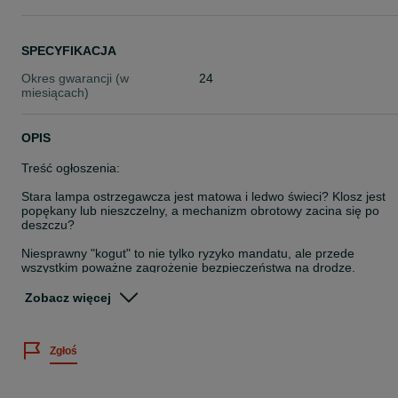
SPECYFIKACJA
Okres gwarancji (w
24
miesiącach)
OPIS
Treść ogłoszenia:
Stara lampa ostrzegawcza jest matowa i ledwo świeci? Klosz jest
popękany lub nieszczelny, a mechanizm obrotowy zacina się po
deszczu?
Niesprawny "kogut" to nie tylko ryzyko mandatu, ale przede
wszystkim poważne zagrożenie bezpieczeństwa na drodze.
Zapewnij sobie i innym maksymalną widoczność podczas pracy i
Zobacz więcej
przejazdów. Nie pozwól, by ktoś Cię nie zauważył.
Oferujemy fabrycznie nową, w 100% oryginalną lampę
Zgłoś
ostrzegawczą (koguta), montowaną fabrycznie w ciągnikach Valtra.
Dlaczego warto wybrać oryginalną lampę OEM?