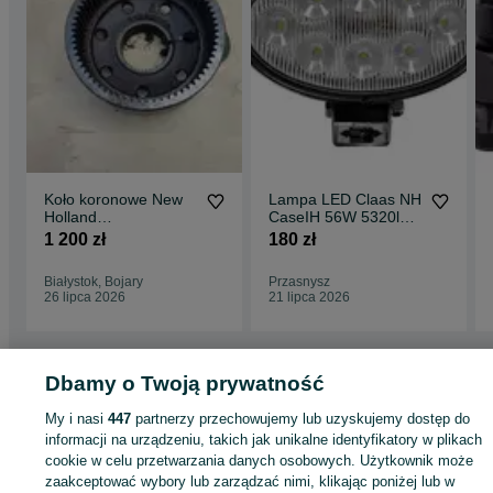
Koło koronowe New
Lampa LED Claas NH
Holland
CaseIH 56W 5320lm
8670,8770,8870,8970
10/30V LA10558
1 200 zł
180 zł
,G170,G190,G210,G2
40
Białystok, Bojary
Przasnysz
26 lipca 2026
21 lipca 2026
Dbamy o Twoją prywatność
Strona główna
Rolnictwo
Części do maszyn rolniczych
Części do maszyn
rolniczych - Warmińsko-mazurskie
Części do maszyn rolniczych - Korsze
My i nasi
447
partnerzy przechowujemy lub uzyskujemy dostęp do
informacji na urządzeniu, takich jak unikalne identyfikatory w plikach
cookie w celu przetwarzania danych osobowych. Użytkownik może
KATEGORIA
zaakceptować wybory lub zarządzać nimi, klikając poniżej lub w