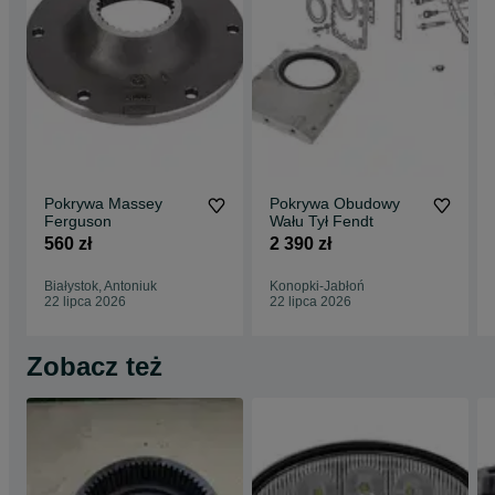
Faktura VAT 23% lub paragon na każdy zakup.
Szybka wysyłka kurierem.
Nie ryzykuj mandatu i niebezpiecznych sytuacji na drodze. Zamów
oryginalną lampę i bądź widoczny!
Zadzwoń i zamów: 799#779#956
(Poniedziałek - Piątek, 8:00 - 16:00)
Pokrywa Massey
Pokrywa Obudowy
Ferguson
Wału Tył Fendt
Sprawdź nasze pozostałe oferty: AGROPAK.olx.pl
560 zł
2 390 zł
Zapraszamy Do Współpracy.
Białystok, Antoniuk
Konopki-Jabłoń
22 lipca 2026
22 lipca 2026
Zobacz też