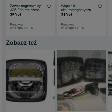
Zawór nagrzewnicy
Włącznik
JCB Fastrac części
elektromagnetyczny -
przekaźnik JCB
350 zł
310 zł
Fastrac 250,- netto
Pruszków
Pruszków
05 sierpnia 2026
05 sierpnia 2026
Zobacz też