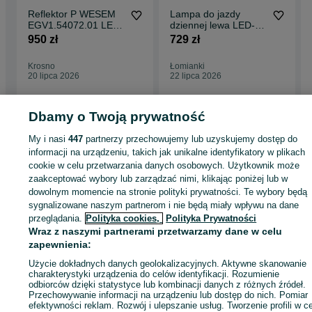
Reflektor P WESEM
Lampa do jazdy
EGV1.54072.01 LED
dziennej lewa LED-
Nowy
CAT koparki
950 zł
729 zł
ładowarki,Ład
teleskopowe
Krosno
Łomianki
20 lipca 2026
22 lipca 2026
Dbamy o Twoją prywatność
Strona główna
Rolnictwo
Części do maszyn rolniczych
Części do maszyn
My i nasi
447
partnerzy przechowujemy lub uzyskujemy dostęp do
rolniczych - Mazowieckie
Części do maszyn rolniczych - Pruszków
informacji na urządzeniu, takich jak unikalne identyfikatory w plikach
cookie w celu przetwarzania danych osobowych. Użytkownik może
zaakceptować wybory lub zarządzać nimi, klikając poniżej lub w
KATEGORIA
dowolnym momencie na stronie polityki prywatności. Te wybory będą
sygnalizowane naszym partnerom i nie będą miały wpływu na dane
przeglądania.
Polityka cookies,
Polityka Prywatności
ID:
837584932
Wyświetlenia: 2
Wraz z naszymi partnerami przetwarzamy dane w celu
zapewnienia:
Zadzwoń / SMS
Wyślij wiadomość
Użycie dokładnych danych geolokalizacyjnych. Aktywne skanowanie
charakterystyki urządzenia do celów identyfikacji. Rozumienie
odbiorców dzięki statystyce lub kombinacji danych z różnych źródeł.
Przechowywanie informacji na urządzeniu lub dostęp do nich. Pomiar
efektywności reklam. Rozwój i ulepszanie usług. Tworzenie profili w c