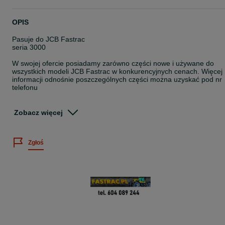
OPIS
Pasuje do JCB Fastrac
seria 3000
W swojej ofercie posiadamy zarówno części nowe i używane do
wszystkich modeli JCB Fastrac w konkurencyjnych cenach. Więcej
informacji odnośnie poszczególnych części można uzyskać pod nr
telefonu
Zdobyte doświadczenie i wiedza sprawia, że Naszym klientom
zapewniamy solidną i fachową obsługę oraz możliwie szybką
Zobacz więcej
realizację zamówień.
Klienci, którzy poszukują części do swoich maszyn nie muszą znać
ich numerów katalogowych,
Zgłoś
Wystarczy podać nr. VIN danej maszyny oraz krótki opis szukanej
części.
Więcej informacji udzielamy pod nr.tel. 60*******44
ZAPRASZAMY DO WSPÓŁPRACY