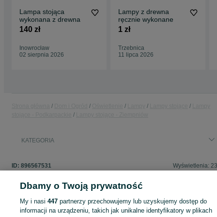
Lampa stojąca
Lampy z drewna
wykonana z drewna
ręcznie wykonane
140 zł
1 zł
Inowrocław
Trzebnica
02 sierpnia 2026
11 lipca 2026
Strona główna
Dom i Ogród
Oświetlenie
Lampy
Lampy stojące
Lampy
stojące - Podkarpackie
Lampy stojące - Ziempniów
KATEGORIA
ID:
896567531
Wyświetlenia: 2
Dbamy o Twoją prywatność
My i nasi
447
partnerzy przechowujemy lub uzyskujemy dostęp do
Zaloguj się lub załóż konto na OLX, aby skontaktować się z t
informacji na urządzeniu, takich jak unikalne identyfikatory w plikach