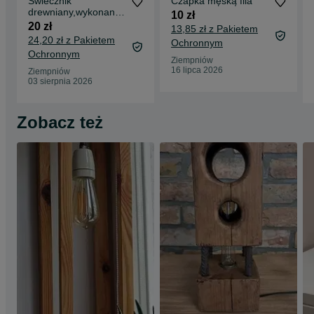
Świecznik
Czapka męską fila
drewniany,wykonany
10 zł
wlasnorecznie
20 zł
13,85 zł z Pakietem
24,20 zł z Pakietem
Ochronnym
Ochronnym
Ziempniów
16 lipca 2026
Ziempniów
03 sierpnia 2026
Zobacz też