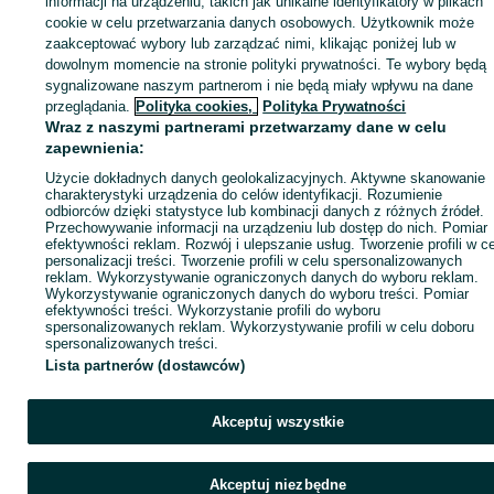
informacji na urządzeniu, takich jak unikalne identyfikatory w plikach
cookie w celu przetwarzania danych osobowych. Użytkownik może
KATEGORIA
zaakceptować wybory lub zarządzać nimi, klikając poniżej lub w
dowolnym momencie na stronie polityki prywatności. Te wybory będą
sygnalizowane naszym partnerom i nie będą miały wpływu na dane
ID:
1075368545
Wyświetlenia: 2
przeglądania.
Polityka cookies,
Polityka Prywatności
Wraz z naszymi partnerami przetwarzamy dane w celu
zapewnienia:
Wyślij wiadomość
Kup
Użycie dokładnych danych geolokalizacyjnych. Aktywne skanowanie
charakterystyki urządzenia do celów identyfikacji. Rozumienie
odbiorców dzięki statystyce lub kombinacji danych z różnych źródeł.
Przechowywanie informacji na urządzeniu lub dostęp do nich. Pomiar
efektywności reklam. Rozwój i ulepszanie usług. Tworzenie profili w c
personalizacji treści. Tworzenie profili w celu spersonalizowanych
reklam. Wykorzystywanie ograniczonych danych do wyboru reklam.
Wykorzystywanie ograniczonych danych do wyboru treści. Pomiar
efektywności treści. Wykorzystanie profili do wyboru
spersonalizowanych reklam. Wykorzystywanie profili w celu doboru
spersonalizowanych treści.
Lista partnerów (dostawców)
Akceptuj wszystkie
Akceptuj niezbędne