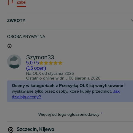
Zgłoś
W Moich Ogłoszeniach Są Dostępne Różne Rozmiary
Rozmiar
ZWROTY
Na wzrost 125-135 cm
Długość koszulki 53 cm
Szerokość Koszulki 38 cm
Spodenki z gumką wiązane długości 38 cm
OSOBA PRYWATNA
Rozmiar
Na wzrost 135-145 cm
Szymon33
Długość koszulki 56 cm
5.0
/
5
Szerokość Koszulki 40 cm
(
13 ocen
)
Spodenki z gumką wiązane o długości 39 cm
Na OLX od
stycznia 2026
Ostatnio online w dniu 08 sierpnia 2026
Rozmiar
Oceny w kategoriach z Przesyłką OLX są weryfikowane
i
Na wzrost 145-155 cm
wystawiane tylko przez osoby, które kupiły przedmiot.
Jak
Długość koszulki 58 cm
działają oceny?
Szerokość Koszulki 42 cm
Spodenki z gumką wiązane o długości 41 cm
Rozmiar
Więcej od tego ogłoszeniodawcy
Na wzrost 155-165 cm
Długość koszulki 61 cm
Szczecin
,
Kijewo
Szerokość Koszulki 44 cm