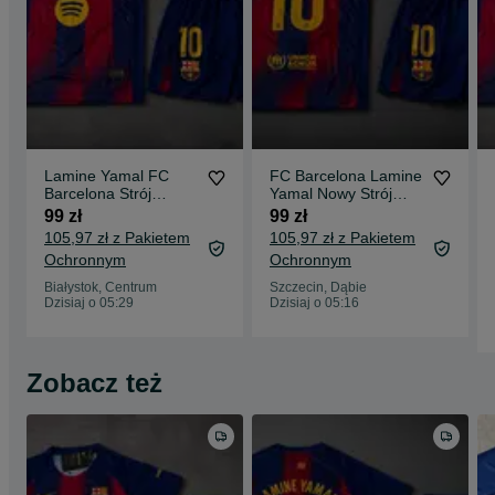
Lamine Yamal FC
FC Barcelona Lamine
Barcelona Strój
Yamal Nowy Strój
dziecięcy Komplet
Zestaw Sezon 25/26
99 zł
99 zł
Zestaw Duży Wybór
Rozmiar 145-155cm
105,97 zł z Pakietem
105,97 zł z Pakietem
25/26
Ochronnym
Ochronnym
Białystok, Centrum
Szczecin, Dąbie
Dzisiaj o 05:29
Dzisiaj o 05:16
Zobacz też