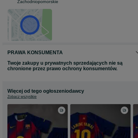
Zachodniopomorskie
Spodenki z gumką wiązane o długości 43 cm
PRAWA KONSUMENTA
Twoje zakupy u prywatnych sprzedających nie są
chronione przez prawo ochrony konsumentów.
Więcej od tego ogłoszeniodawcy
Zobacz wszystkie