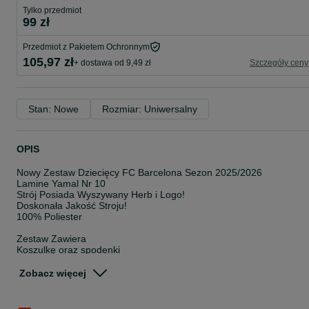
Tylko przedmiot
99 zł
Przedmiot z Pakietem Ochronnym
105,97 zł
+ dostawa od 9,49 zł
Szczegóły ceny
Stan: Nowe
Rozmiar: Uniwersalny
OPIS
Nowy Zestaw Dziecięcy FC Barcelona Sezon 2025/2026
Lamine Yamal Nr 10
Strój Posiada Wyszywany Herb i Logo!
Doskonała Jakość Stroju!
100% Poliester
Zestaw Zawiera
Koszulkę oraz spodenki
Szybki czas Realizacji Zamówienia! max 24h
Zobacz więcej
Zapraszam do Wiadomości chętnie odpowiem na Wszystkie Pytani