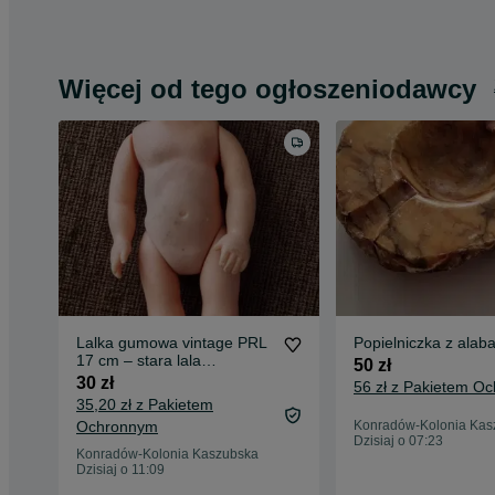
Więcej od tego ogłoszeniodawcy
Lalka gumowa vintage PRL
Popielniczka z alaba
17 cm – stara lala
50 zł
kolekcjonerska
30 zł
56 zł z Pakietem O
35,20 zł z Pakietem
Ochronnym
Konradów-Kolonia Kas
Dzisiaj o 07:23
Konradów-Kolonia Kaszubska
Dzisiaj o 11:09