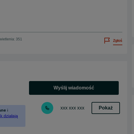
ietlenia: 351
Zgłoś
Wyślij wiadomość
Pokaż
xxx xxx xxx
ane
i
k działają