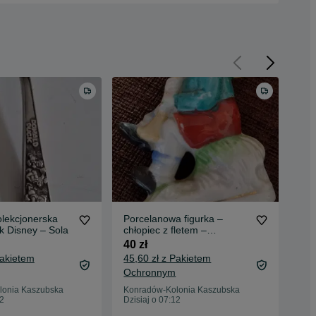
lekcjonerska
Porcelanowa figurka –
Kin
k Disney – Sola
chłopiec z fletem –
30 
sygnowana, 1957, LEE
40 zł
35,
Pakietem
45,60 zł z Pakietem
Oc
Ochronnym
Kon
06 
lonia Kaszubska
Konradów-Kolonia Kaszubska
12
Dzisiaj o 07:12