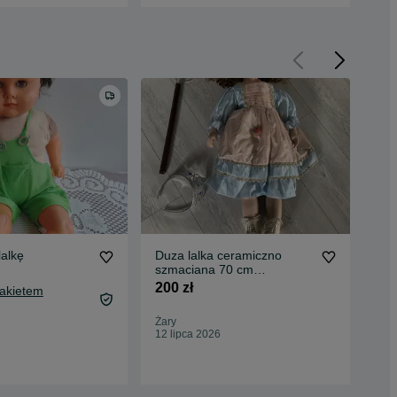
przedam. lalkę
Duza lalka ceramiczno
Sta
szmaciana 70 cm
zam
przedwojenna
200 zł
70 
Pakietem
Żary
Ost
12 lipca 2026
31 