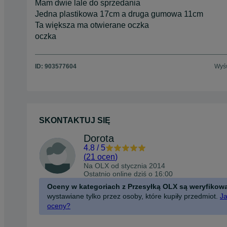
Mam dwie lale do sprzedania
Jedna plastikowa 17cm a druga gumowa 11cm
Ta większa ma otwierane oczka
oczka
ID:
903577604
Wyśw
SKONTAKTUJ SIĘ
Dorota
4.8
/
5
(
21 ocen
)
Na OLX od
stycznia 2014
Ostatnio online dziś o 16:00
Oceny w kategoriach z Przesyłką OLX są weryfikow
wystawiane tylko przez osoby, które kupiły przedmiot.
Ja
oceny?