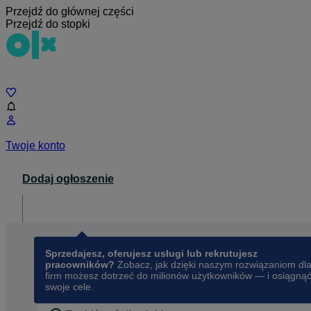
Przejdź do głównej części
Przejdź do stopki
Czat
Twoje konto
Dodaj ogłoszenie
Dla biznesu
opens in a new tab
Sprzedajesz, oferujesz usługi lub rekrutujesz
pracowników?
Zobacz, jak dzięki naszym rozwiązaniom dl
firm możesz dotrzeć do milionów użytkowników — i osiągną
swoje cele.